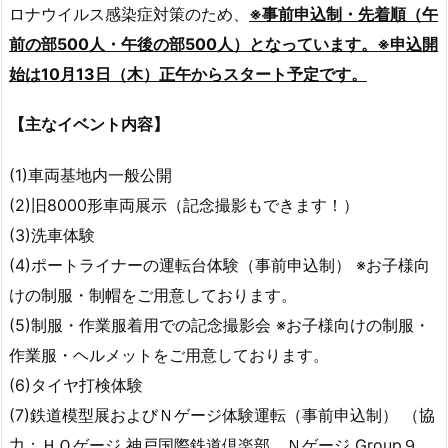
ロナウイルス感染症対策のため、
※事前申込制・先着順（午
前の部500人・午後の部500人）となっています。※申込開
始は10月13日（木）正午からスタート予定です。
【主なイベント内容】
(1)車両基地内一般公開
(2)旧8000形車両展示（記念撮影もできます！）
(3)洗車体験
(4)ポートライナーの運転台体験（事前申込制） ※お子様向
けの制服・制帽をご用意しております。
(5)制服・作業服着用での記念撮影会 ※お子様向けの制服・
作業服・ヘルメットをご用意しております。
(6)タイヤ打検体験
(7)鉄道模型展およびＮゲージ体験運転（事前申込制） （協
力：ＨＯゲージ 神戸国際鉄道倶楽部、Ｎゲージ Group９