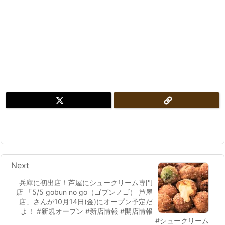
Next
兵庫に初出店！芦屋にシュークリーム専門
店 「5/5 gobun no go（ゴブンノゴ） 芦屋
店」さんが10月14日(金)にオープン予定だ
よ！ #新規オープン #新店情報 #開店情報
#シュークリーム