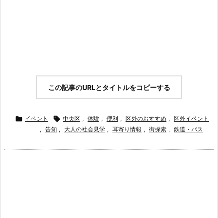
この記事のURLとタイトルをコピーする

イベント

中央区
,
体験
,
便利
,
区外のおすすめ
,
区外イベント
,
告知
,
大人の社会見学
,
耳寄り情報
,
街探索
,
鉄道・バス