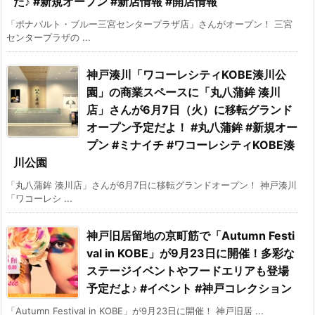
た♪ #新規オープン #新店情報 #開店情報
「ボナパルト・ブルー三宮センタープラザ店」さんがオープン！ 三宮
センタープラザの ...
神戸湊川「ワコーレシティKOBE湊川公
園」の商業スペースに「丸八蒲鉾 湊川
店」さんが6月7日（火）に移転グランド
オープン予定だよ！ #丸八蒲鉾 #新規オー
プン #ミナイチ #ワコーレシティKOBE湊
川公園
「丸八蒲鉾 湊川店」さんが6月7日に移転グランドオープン！ 神戸湊川
「ワコーレシ ...
神戸旧居留地の京町筋で「Autumn Festi
val in KOBE」が9月23日に開催！多彩な
ステージイベントやフードエリアも登場
予定だよ♪ #イベント #神戸コレクション
「Autumn Festival in KOBE」が9月23日に開催！ 神戸旧居 ...