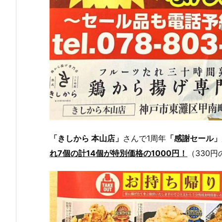
「きしから 本山店」
さんで1周年
「感謝セール」
れ7個の計14個が特別価格の1000円！
（330