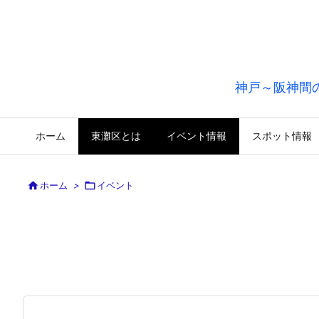
神戸～阪神間
ホーム
東灘区とは
イベント情報
スポット情報

ホーム
>

イベント