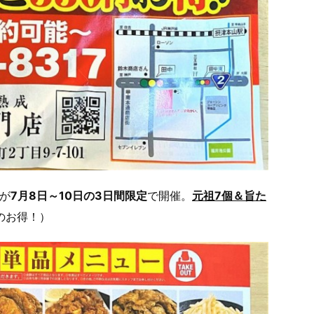
が
7月8日～10日の3日間限定
で開催。
元祖7個＆旨た
円のお得！）