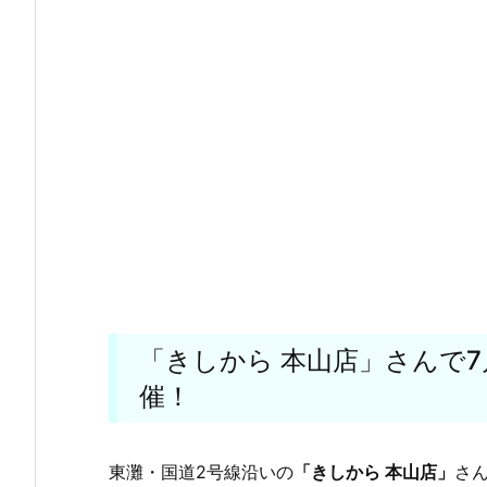
「きしから 本山店」さんで7
催！
東灘・国道2号線沿いの
「きしから 本山店」
さ