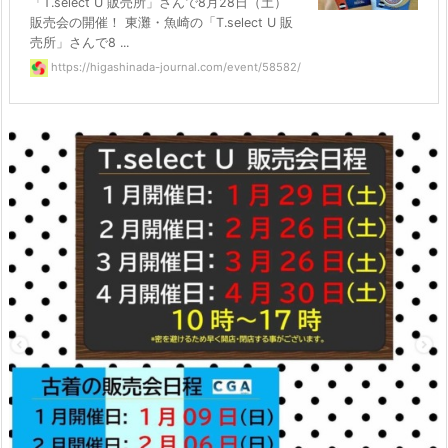
「T.select U 販売所」さんで8月28日（土）
販売会の開催！ 東灘・魚崎の「T.select U 販
売所」さんで8 ...
https://higashinada-journal.com/event/58582/