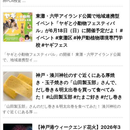
神PCR検査 ...
東灘・六甲アイランド公園で地域連携型
イベント「ヤギと小動物フェスティバ
ル」が6月18日（日）に開催予定だよ！ #
イベント #東灘区 #神戸動植物環境専門学
校 #ヤギフェス
「ヤギと小動物フェスティバル」の開催！ 東灘・六甲アイランド公園
で、地域連携型イ ...
神戸・湊川神社のすぐ近くにある厚焼
き・玉子焼きの「山田製玉部」さんで、
だし巻き＆明太出巻を買って食べてみ
た！ #山田製玉部 #たまご好き #だし巻き
「山田製玉部」さんのだし巻き＆明太出巻を食べてみた！ 湊川神社の
すぐ近くにある厚 ...
【神戸港ウィークエンド花火】2026年3