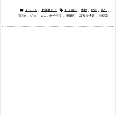

イベント
,
東灘区とは

お店紹介
,
体験
,
便利
,
告知
,
商品のご紹介
,
大人の社会見学
,
東灘区
,
耳寄り情報
,
街探索