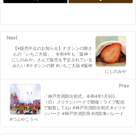
Next
【※販売中止のお知らせ】ナダシンの餅さ
んの「いちご大福」、令和4年も「阪神・
にしのみや」さんで販売を予定されている
みたい #ナダシンの餅 #いちご大福 #阪神
にしのみや
Prev
「神戸市消防出初式」令和4年1月9日
（日）メリケンパークで開催！ライブ配信
で観覧してね♪ #神戸市消防出初式 #メリケ
ンパーク #神戸市消防局 #消防車パレード
#つぶやこうべ