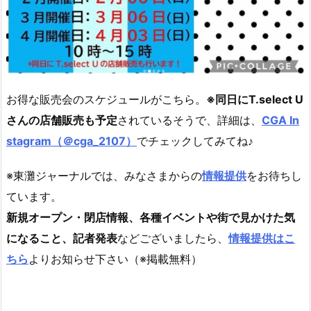
お得な販売会のスケジュールがこちら。
※同日にT.select U
さんの店舗販売も予定
されているそうで、詳細は、
CGA In
stagram（＠cga_2107）
でチェックしてみてね♪
※東灘ジャーナルでは、みなさまからの
情報提供
をお待ちし
ています。
新規オープン・閉店情報、各種イベントや街で見かけた気
になること、記者発表
などございましたら、
情報提供はこ
ちら
よりお知らせ下さい（※掲載無料）