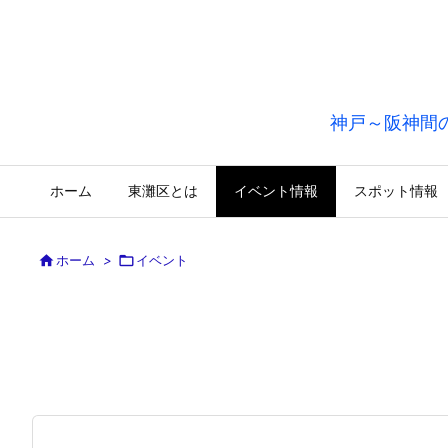
神戸～阪神間
ホーム
東灘区とは
イベント情報
スポット情報

ホーム
>

イベント