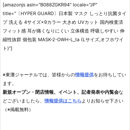
[amazonjs asin="B088ZGKR94″ locale="JP"
title="〔HYPER GUARD〕日本製 マスク しっとり抗菌タイ
プ 洗える 4サイズ×9カラー 大きめ UVカット 国内検査済
フィット感 耳が痛くなりにくい 立体構造 呼吸しやすい 伸
縮性抜群 個包装 MASK-2-OWH-L_ta (Lサイズ,オフホワイ
ト)"]
※東灘ジャーナルでは、皆様からの
情報提供
をお待ちしてい
ます。
新規オープン・閉店情報、イベント、記者発表や内覧会
な
どございましたら、
情報提供はこちら
よりお知らせ下さい
（※掲載無料）