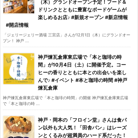
（木）グランドオープン予定！フード＆
ドリンクとともに豊富なボードゲームが
楽しめるお店♪ #新規オープン #新店情報
#開店情報
「ジェリージェリー酒場 三宮店」さんが12月1日（木）にグランドオー
プン！ 神戸 ...
神戸煉瓦倉庫東広場で「本と珈琲の時
間」が10月4日（土）に開催予定。コー
ヒーの香りとともに本との出会いを楽し
んで♪ #イベント #本と珈琲の時間 #神戸
煉瓦倉庫
神戸煉瓦倉庫東広場で「本と珈琲の時間」の開催 神戸煉瓦倉庫東広場
で「本と珈琲の時 ...
神戸・岡本の「フロイン堂」さんは食パ
ン以外も大人気！「田舎パン」はレーズ
ンとくるみが超満員のハード系だった！