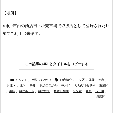
【場所】
※神戸市内の商店街・小売市場で取扱店として登録された店
舗でご利用出来ます。
この記事のURLとタイトルをコピーする

イベント
,
挑戦してみた！

お店紹介
,
中央区
,
体験
,
便利
,
兵庫区
,
北区
,
告知
,
商品のご紹介
,
垂水区
,
大人の社会見学
,
東灘区
,
灘区
,
神戸ルール
,
神戸観光
,
耳寄り情報
,
街探索
,
西区
,
長田区
,
須磨区