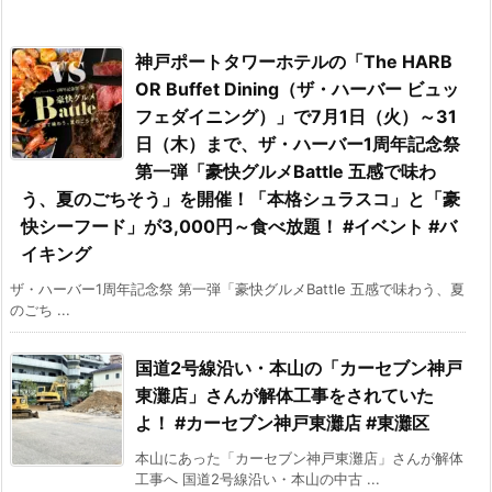
神戸ポートタワーホテルの「The HARB
OR Buffet Dining（ザ・ハーバー ビュッ
フェダイニング）」で7月1日（火）～31
日（木）まで、ザ・ハーバー1周年記念祭
第一弾「豪快グルメBattle 五感で味わ
う、夏のごちそう」を開催！「本格シュラスコ」と「豪
快シーフード」が3,000円～食べ放題！ #イベント #バ
イキング
ザ・ハーバー1周年記念祭 第一弾「豪快グルメBattle 五感で味わう、夏
のごち ...
国道2号線沿い・本山の「カーセブン神戸
東灘店」さんが解体工事をされていた
よ！ #カーセブン神戸東灘店 #東灘区
本山にあった「カーセブン神戸東灘店」さんが解体
工事へ 国道2号線沿い・本山の中古 ...