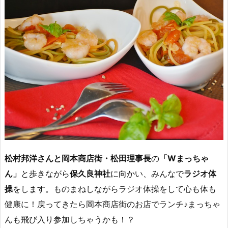
松村邦洋さんと岡本商店街・松田理事長
の
「Wまっちゃ
ん」
と歩きながら
保久良神社
に向かい、みんなで
ラジオ体
操
をします。ものまねしながらラジオ体操をして心も体も
健康に！戻ってきたら岡本商店街のお店でランチ♪まっちゃ
んも飛び入り参加しちゃうかも！？