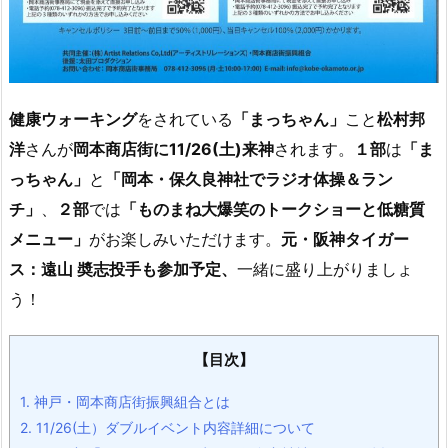
健康ウォーキング
をされている
「まっちゃん」
こと
松村邦
洋
さんが
岡本商店街に11/26(土)来神
されます。
１部
は
「ま
っちゃん」
と
「岡本・保久良神社でラジオ体操＆ラン
チ」
、
２部
では
「ものまね大爆笑のトークショーと低糖質
メニュー」
がお楽しみいただけます。
元・阪神タイガー
ス：遠山 奬志投手も参加予定、
一緒に盛り上がりましょ
う！
【目次】
1.
神戸・岡本商店街振興組合とは
2.
11/26(土）ダブルイベント内容詳細について