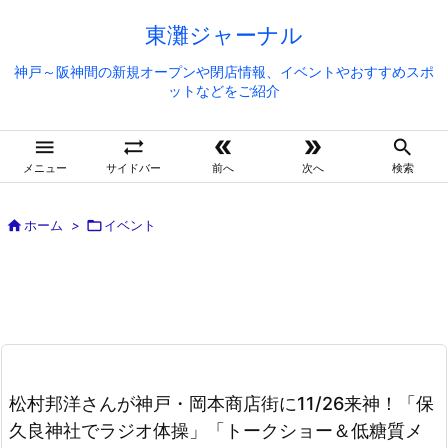
東灘ジャーナル
神戸～阪神間の新規オープンや閉店情報、イベントやおすすめスポ
ットなどをご紹介





メニュー
サイドバー
前へ
次へ
検索

ホーム
>

イベント
松村邦洋さんが神戸・岡本商店街に11/26来神！「保
久良神社でラジオ体操」「トークショー＆低糖質メ