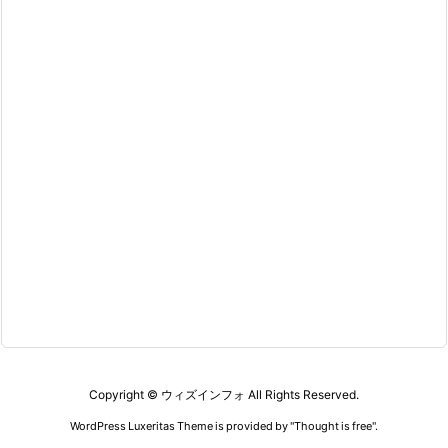
Copyright ©
ウィズインフォ
All Rights Reserved.
WordPress Luxeritas Theme is provided by "
Thought is free
".