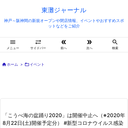
東灘ジャーナル
神戸～阪神間の新規オープンや閉店情報、イベントやおすすめスポ
ットなどをご紹介





メニュー
サイドバー
前へ
次へ
検索

ホーム
>

イベント
「こうべ海の盆踊り2020」は開催中止へ（※2020年
8月22日(土)開催予定分） #新型コロナウイルス感染