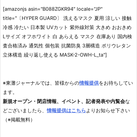
[amazonjs asin="B088ZGKR94″ locale="JP"
title="〔HYPER GUARD〕 洗えるマスク 夏用 涼しい 接触
冷感 冷たい 日本製 UVカット 紫外線対策 大きめ おおきめ
Lサイズ オフホワイト 白 あらえる マスク 在庫あり 国内検
査合格済み 通気性 個包装 抗菌防臭 3層構造 ポリウレタン
立体構造 繰り返し使える MASK-2-OWH-L_ta"]
※東灘ジャーナルでは、皆様からの
情報提供
をお待ちしてい
ます。
新規オープン・閉店情報、イベント、記者発表や内覧会
な
どございましたら、
情報提供はこちら
よりお知らせ下さい
（※掲載無料）