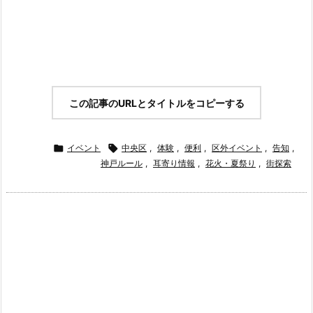
この記事のURLとタイトルをコピーする

イベント

中央区
,
体験
,
便利
,
区外イベント
,
告知
,
神戸ルール
,
耳寄り情報
,
花火・夏祭り
,
街探索