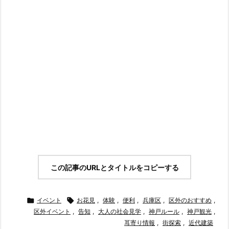
この記事のURLとタイトルをコピーする

イベント

お花見
,
体験
,
便利
,
兵庫区
,
区外のおすすめ
,
区外イベント
,
告知
,
大人の社会見学
,
神戸ルール
,
神戸観光
,
耳寄り情報
,
街探索
,
近代建築