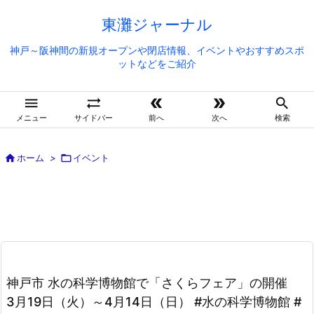
東灘ジャーナル
神戸～阪神間の新規オープンや閉店情報、イベントやおすすめスポ
ットなどをご紹介





メニュー
サイドバー
前へ
次へ
検索

ホーム
>

イベント
神戸市 水の科学博物館で「さくらフェア」の開催
3月19日（火）～4月14日（日） #水の科学博物館 #