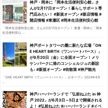
神戸・岡本に「岡本生活便利安心館」さ
んが2月17日オープン！暮らしサポート専
門店みたい！ #新規オープン #新店情報 #
開店情報 #東灘区 #岡本生活便利安心館
「岡本生活便利安心館」さんが2月17日オープン！ 東灘・岡本に「岡本
生活便利安心 ...
神戸ポートタワーの麓に新たな広場「ON
E HEART BIRTH（ワンハートバース）」
が9月20日（金）に全面オープン！メリ
ケンパークに港のコンシェルジュの新設
も♪ #新規オープン #街散策 #神戸観光
「ONE HEART BIRTH（ワンハートバース）」がオープン 2024年4月
...
神戸ハーバーランドで「弘前ねぷた in 神
戸 2022」が6月3日～5日まで開催される
よ！ #弘前ねぷた #ハーバーランド #イベ