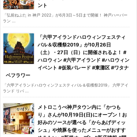
ント
「弘前ねぷた in 神戸 2022」が6月3日～5日まで開催！ 神戸ハーバー
ラン ...
「六甲アイランドハロウィンフェスティ
バル＆収穫祭2019」が10月26日
（土）・27日（日）に開催されるよ！ #
ハロウィン #六甲アイランド #ハロウィン
イベント #仮装パレード #東灘区 #ワタナ
ベフラワー
「六甲アイランドハロウィンフェスティバル＆収穫祭2019」 六甲アイ
ランド リバ ...
メトロこうべ神戸タウン内に「かつも
り」さんが10月19日(日)にオープン！お
好みのソースが選べる「からあげディッ
シュ」や焼豚を使ったメニューがおすす