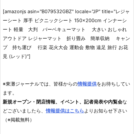
[amazonjs asin="B079532GBZ" locale="JP" title="レジャ
ーシート 厚手 ピクニックシート 150×200cm インナーシ
ート 軽量 大判 バーベキューマット 大きい おしゃれ
アウトドア レジャーマット 折り畳み 簡単収納 キャン
プ 持ち運び 行楽 花火大会 運動会 敷物 遠足 旅行 お花
見 (レッド)"]
※東灘ジャーナルでは、皆様からの
情報提供
をお待ちしてい
ます。
新規オープン・閉店情報、イベント、記者発表や内覧会
な
どございましたら、
情報提供はこちら
よりお知らせ下さい
（※掲載無料）