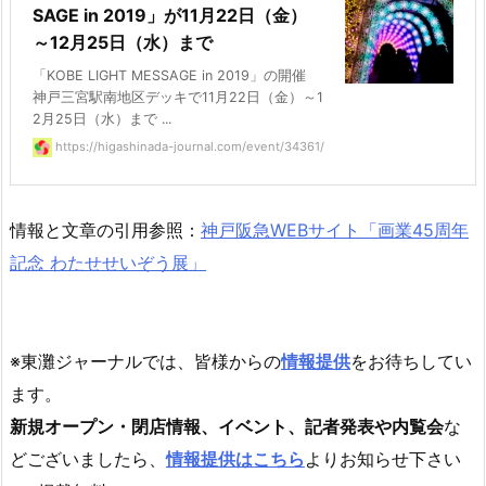
SAGE in 2019」が11月22日（金）
～12月25日（水）まで
「KOBE LIGHT MESSAGE in 2019」の開催
神戸三宮駅南地区デッキで11月22日（金）～1
2月25日（水）まで ...
https://higashinada-journal.com/event/34361/
情報と文章の引用参照：
神戸阪急WEBサイト「画業45周年
記念 わたせせいぞう展」
※東灘ジャーナルでは、皆様からの
情報提供
をお待ちしてい
ます。
新規オープン・閉店情報、イベント、記者発表や内覧会
な
どございましたら、
情報提供はこちら
よりお知らせ下さい