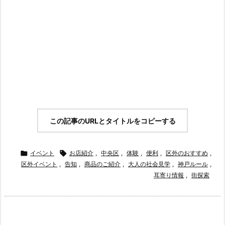
この記事のURLとタイトルをコピーする

イベント

お店紹介
,
中央区
,
体験
,
便利
,
区外のおすすめ
,
区外イベント
,
告知
,
商品のご紹介
,
大人の社会見学
,
神戸ルール
,
耳寄り情報
,
街探索