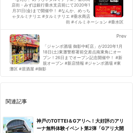
店街・みずほ銀行垂水支店前にて2020年1
月31日(金)まで開催中！ #なんか、めっち
ゃタルミナリエ #タルミナリエ #垂水商店
街 #イルミネーション #垂水区
Prev
「ジャンボ酒場 御影中町店」が2020年1月
18日(土)東灘警察署前交差点南東角にオー
プン！26日までオープン記念開催中！ #新
規オープン #新店情報 #ジャンボ酒場 #東
灘区 #居酒屋 #御影
関連記事
神戸のTOTTEI＆Gアリへ！大好評のアリ
ーナ無料体験イベント第2弾「Gアリ大開