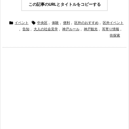
この記事のURLとタイトルをコピーする

イベント

中央区
,
体験
,
便利
,
区外のおすすめ
,
区外イベント
,
告知
,
大人の社会見学
,
神戸ルール
,
神戸観光
,
耳寄り情報
,
街探索