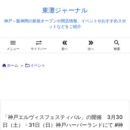
東灘ジャーナル
神戸～阪神間の新規オープンや閉店情報、イベントやおすすめスポ
ットなどをご紹介





メニュー
サイドバー
前へ
次へ
検索

ホーム
>

イベント
「神戸エルヴィスフェスティバル」の開催 3月30
日（土）・31日（日）神戸ハーバーランドにて #神