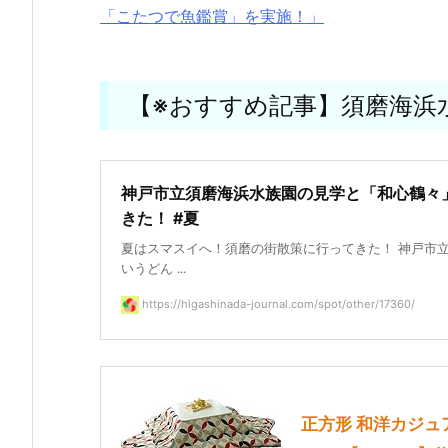
「こたつで魚鑑賞」を実施！」
【※おすすめ記事】須磨海浜
神戸市立須磨海浜水族園の見学と「和心鶴々
きた！ #夏
夏はスマスイへ！須磨の街散策に行ってきた！ 神戸市
いうどん ...
https://higashinada-journal.com/spot/other/17360/
正方形 和洋カジュ