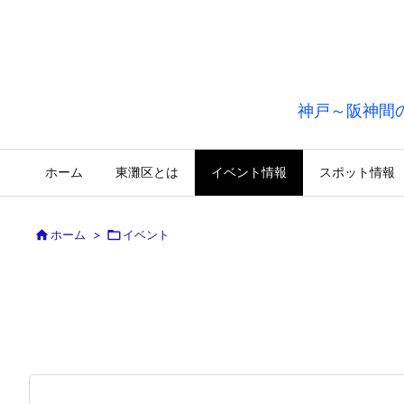
神戸～阪神間
ホーム
東灘区とは
イベント情報
スポット情報

ホーム
>

イベント