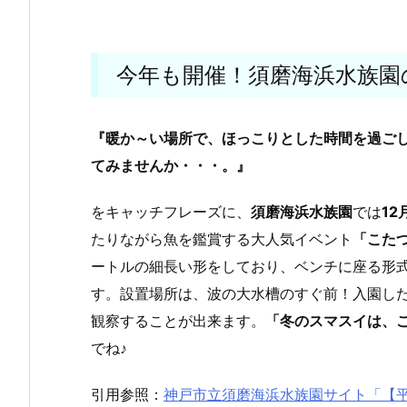
今年も開催！須磨海浜水族園
『暖か～い場所で、ほっこりとした時間を過ご
てみませんか・・・。』
をキャッチフレーズに、
須磨海浜水族園
では
12
たりながら魚を鑑賞する大人気イベント
「こた
ートルの細長い形をしており、ベンチに座る形
す。設置場所は、波の大水槽のすぐ前！入園し
観察することが出来ます。
「冬のスマスイは、こ
でね♪
引用参照：
神戸市立須磨海浜水族園サイト「【平成