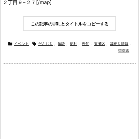
２丁目９−２７[/map]
この記事のURLとタイトルをコピーする

イベント

だんじり
,
体験
,
便利
,
告知
,
東灘区
,
耳寄り情報
,
街探索