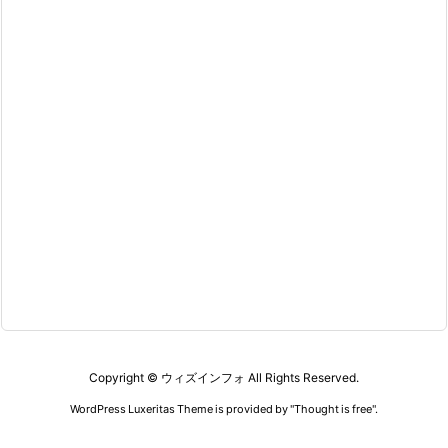
Copyright ©
ウィズインフォ
All Rights Reserved.
WordPress Luxeritas Theme is provided by "
Thought is free
".