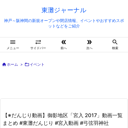
東灘ジャーナル
神戸～阪神間の新規オープンや閉店情報、イベントやおすすめスポ
ットなどをご紹介





メニュー
サイドバー
前へ
次へ
検索

ホーム
>

イベント
【※だんじり動画】御影地区「宮入 2017」動画一覧
まとめ #東灘だんじり #宮入動画 #弓弦羽神社