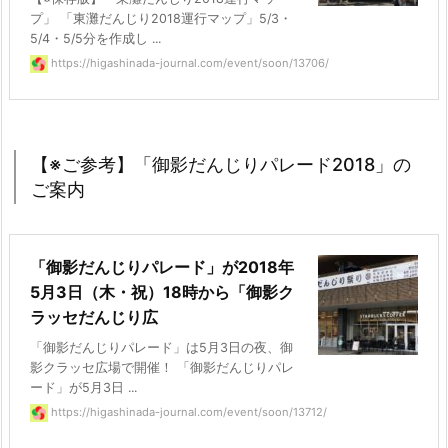
プ」 「東灘だんじり2018運行マップ」5/3・
5/4・5/5分を作成し ...
https://higashinada-journal.com/event/soon/13706/
【※ご参考】「御影だんじりパレード2018」の
ご案内
「御影だんじりパレード」が2018年
5月3日（木・祝）18時から「御影ク
ラッセだんじり広
「御影だんじりパレード」は5月3日の夜、御
影クラッセ広場で開催！ 「御影だんじりパレ
ード」が5月3日 ...
https://higashinada-journal.com/event/soon/13712/