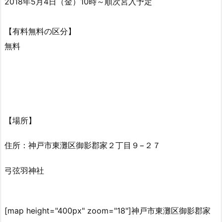
2018年5月4日（金）10時～順次宮入予定
【有料無料の区分】
無料
【場所】
住所：神戸市東灘区御影郡家２丁目９−２７
弓弦羽神社
[map height="400px" zoom="18"]神戸市東灘区御影郡家