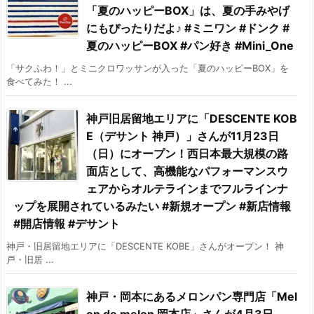
「夏のハッピーBOX」は、夏の手みやげ
にもぴったりだよ♪ #ミニワン #ドンク #
夏のハッピーBOX #パン好き #Mini_One
「サクふわ！」とミニクロワッサンが入った「夏のハッピーBOX」を
食べてみた！ ...
神戸旧居留地エリアに「DESCENTE KOB
E（デサント 神戸）」さんが11月23日
（日）にオープン！西日本最大規模の路
面店として、高機能なパフォーマンスウ
ェアからオルテラインまでフルラインナ
ップを展開されているみたい #新規オープン #新店情報
#開店情報 #デサント
神戸・旧居留地エリアに「DESCENTE KOBE」さんがオープン！ 神
戸・旧居 ...
神戸・岡本にあるメロンパン専門店「Mel
on de melon 岡本店」さんが4月3日