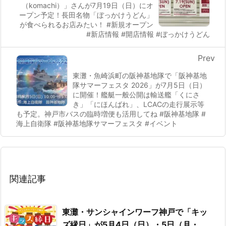
（komachi）」さんが7月19日（日）にオ
ープン予定！長田名物「ぼっかけうどん」
が食べられるお店みたい！ #新規オープン
#新店情報 #開店情報 #ぼっかけうどん
Prev
東灘・魚崎浜町の阪神基地隊で「阪神基地
隊サマーフェスタ 2026」が7月5日（日）
に開催！艦艇一般公開は輸送艦「くにさ
き」「にほんばれ」、LCACの走行展示等
も予定。神戸市バスの臨時増便も活用してね #阪神基地隊 #
海上自衛隊 #阪神基地隊サマーフェスタ #イベント
関連記事
東灘・サンシャインワーフ神戸で「キッ
ズ縁日」が5月4日（日）・5日（月・