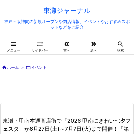
東灘ジャーナル
神戸～阪神間の新規オープンや閉店情報、イベントやおすすめスポ
ットなどをご紹介





メニュー
サイドバー
前へ
次へ
検索

ホーム
>

イベント
東灘・甲南本通商店街で「2026 甲南にぎわい七夕フ
ェスタ」が6月27日(土)～7月7日(火)まで開催！「第