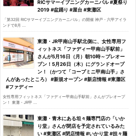
RICサマーイブニングカーニバル #夏祭り
2019 #盆踊り #屋台 #東灘区
「第32回 RICサマーイブニングカーニバル」の開催 神戸・六甲アイラ
ンドで8月 ...
東灘・JR甲南山手駅北側に、女性専用フ
ィットネス「ファディー甲南山手駅前」
さんが5月16日（月）朝10時～プレオー
プン！5月26日（木）にグランドオープ
ン！（かつて「コープミニ甲南山手」さ
んがあったところ） #新規オープン #新店情報 #東灘区
#ファディー
女性専用フィットネス「ファディー甲南山手駅前」さんがプレオープ
ン！ 東灘・JR甲 ...
東灘・青木にある坦々麺専門店の「いか
り堂」さんが閉店を予定されているみた
い #東灘区 #閉店情報 #いかり堂 #担々麺