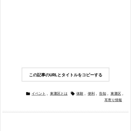
この記事のURLとタイトルをコピーする

イベント
,
東灘区とは

体験
,
便利
,
告知
,
東灘区
,
耳寄り情報