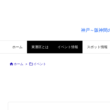
神戸～阪神間
ホーム
東灘区とは
イベント情報
スポット情報

ホーム
>

イベント