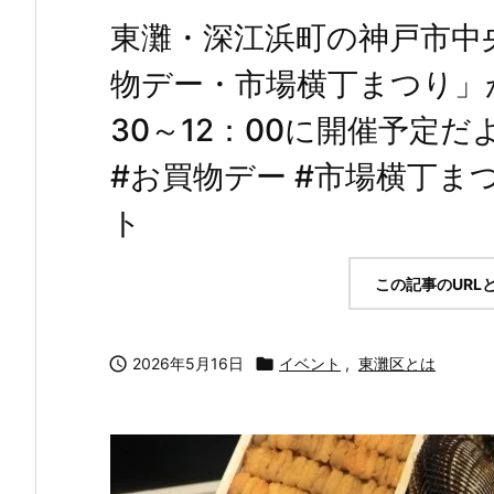
東灘・深江浜町の神戸市中
物デー・市場横丁まつり」が
30～12：00に開催予定だ
#お買物デー #市場横丁まつ
ト
この記事のURL

2026年5月16日

イベント
,
東灘区とは