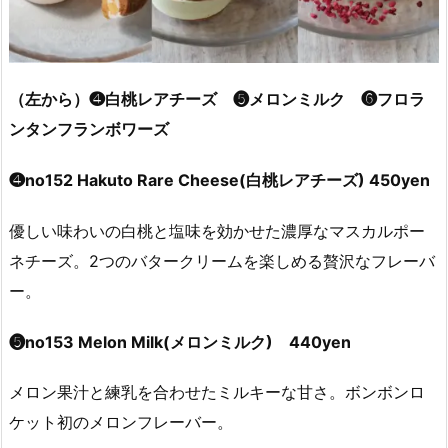
（左から）❹白桃レアチーズ ❺メロンミルク ❻フロラ
ンタンフランボワーズ
❹no152 Hakuto Rare Cheese(白桃レアチーズ) 450yen
優しい味わいの白桃と塩味を効かせた濃厚なマスカルポー
ネチーズ。2つのバタークリームを楽しめる贅沢なフレーバ
ー。
❺no153 Melon Milk(メロンミルク) 440yen
メロン果汁と練乳を合わせたミルキーな甘さ。ボンボンロ
ケット初のメロンフレーバー。