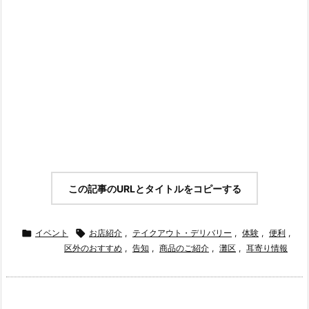
この記事のURLとタイトルをコピーする

イベント

お店紹介
,
テイクアウト・デリバリー
,
体験
,
便利
,
区外のおすすめ
,
告知
,
商品のご紹介
,
灘区
,
耳寄り情報