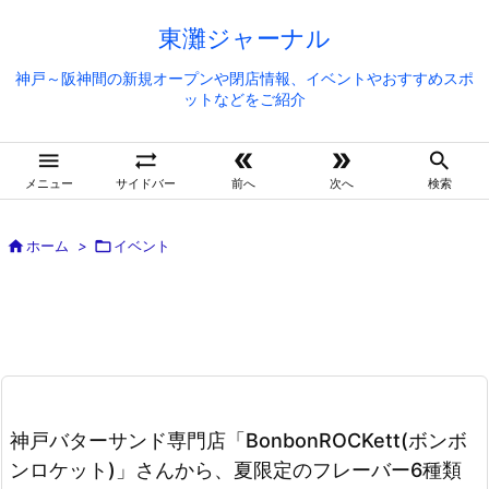
東灘ジャーナル
神戸～阪神間の新規オープンや閉店情報、イベントやおすすめスポ
ットなどをご紹介





メニュー
サイドバー
前へ
次へ
検索

ホーム
>

イベント
神戸バターサンド専門店「BonbonROCKett(ボンボ
ンロケット)」さんから、夏限定のフレーバー6種類