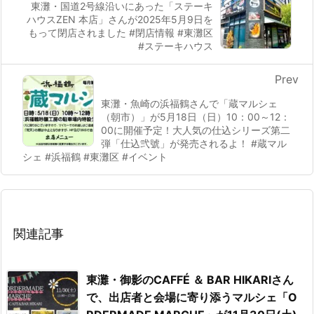
東灘・国道2号線沿いにあった「ステーキ
ハウスZEN 本店」さんが2025年5月9日を
もって閉店されました #閉店情報 #東灘区
#ステーキハウス
Prev
東灘・魚崎の浜福鶴さんで「蔵マルシェ
（朝市）」が5月18日（日）10：00～12：
00に開催予定！大人気の仕込シリーズ第二
弾「仕込弐號」が発売されるよ！ #蔵マル
シェ #浜福鶴 #東灘区 #イベント
関連記事
東灘・御影のCAFFÉ ＆ BAR HIKARIさん
で、出店者と会場に寄り添うマルシェ「O