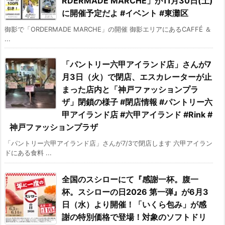
RDERMADE MARCHE」が11月30日(土)
に開催予定だよ #イベント #東灘区
御影で「ORDERMADE MARCHE」の開催 御影エリアにあるCAFFÉ ＆
...
「パントリー六甲アイランド店」さんが7
月3日（火）で閉店、エスカレーターが止
まった店内と「神戸ファッションプラ
ザ」閉鎖の様子 #閉店情報 #パントリー六
甲アイランド店 #六甲アイランド #Rink #
神戸ファッションプラザ
「パントリー六甲アイランド店」さんが7/3で閉店します 六甲アイラン
ドにある食料 ...
全国のスシローにて『感謝一杯。腹一
杯。スシローの日2026 第一弾』が6月3
日（水）より開催！「いくら包み」が感
謝の特別価格で登場！対象のソフトドリ