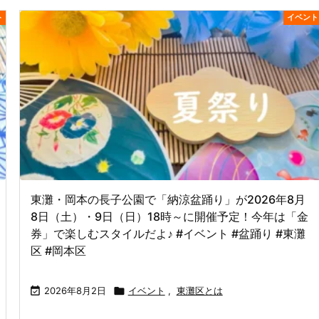
ト
イベント
東灘・岡本の長子公園で「納涼盆踊り」が2026年8月
8日（土）・9日（日）18時～に開催予定！今年は「金
券」で楽しむスタイルだよ♪ #イベント #盆踊り #東灘
区 #岡本区

2026年8月2日

イベント
,
東灘区とは