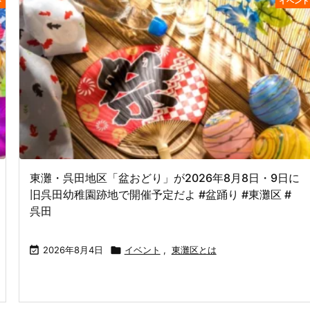
ト
イベント
東灘・呉田地区「盆おどり」が2026年8月8日・9日に
旧呉田幼稚園跡地で開催予定だよ #盆踊り #東灘区 #
呉田

2026年8月4日

イベント
,
東灘区とは