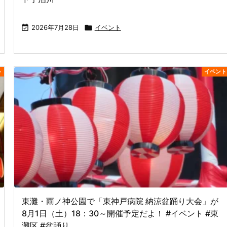

2026年7月28日

イベント
ト
イベント
東灘・雨ノ神公園で「東神戸病院 納涼盆踊り大会」が
8月1日（土）18：30～開催予定だよ！ #イベント #東
灘区 #盆踊り