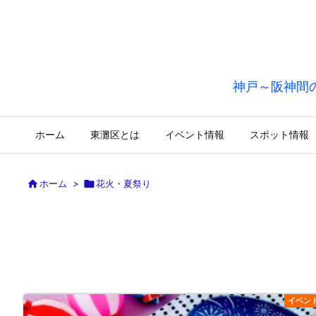
神戸～阪神間
ホーム
東灘区とは
イベント情報
スポット情報

ホーム
>

花火・夏祭り
イベン