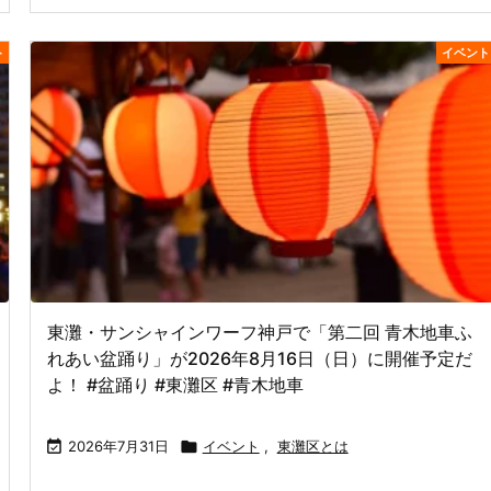
ト
イベント
東灘・サンシャインワーフ神戸で「第二回 青木地車ふ
れあい盆踊り」が2026年8月16日（日）に開催予定だ
よ！ #盆踊り #東灘区 #青木地車

2026年7月31日

イベント
,
東灘区とは