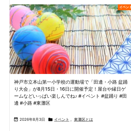
イベン
神戸市立本山第一小学校の運動場で「田邊・小路 盆踊
り大会」が8月15日・16日に開催予定！屋台や縁日ゲ
ームなどいっぱい楽しんでね♪ #イベント #盆踊り #田
邊 #小路 #東灘区

2026年8月3日

イベント
,
東灘区とは