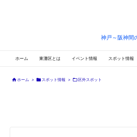
神戸～阪神間
ホーム
東灘区とは
イベント情報
スポット情報

ホーム
>

スポット情報
>

区外スポット