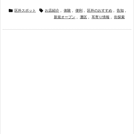

区外スポット

お店紹介
,
体験
,
便利
,
区外のおすすめ
,
告知
,
新規オープン
,
灘区
,
耳寄り情報
,
街探索