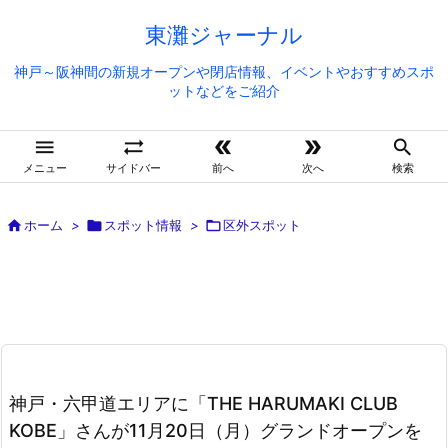
東灘ジャーナル
神戸～阪神間の新規オープンや閉店情報、イベントやおすすめスポ
ットなどをご紹介





メニュー
サイドバー
前へ
次へ
検索

ホーム
>

スポット情報
>

区外スポット
神戸・六甲道エリアに「THE HARUMAKI CLUB
KOBE」さんが11月20日（月）グランドオープンを