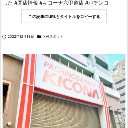
した #閉店情報 #キコーナ六甲道店 #パチンコ
この記事のURLとタイトルをコピーする

2022年12月13日

区外スポット