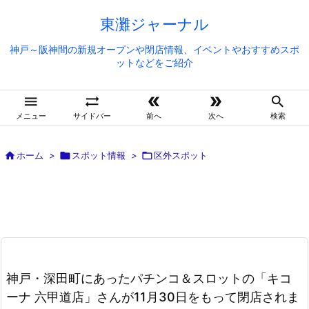
東灘ジャーナル
神戸～阪神間の新規オープンや閉店情報、イベントやおすすめスポ
ットなどをご紹介





メニュー
サイドバー
前へ
次へ
検索

ホーム
>

スポット情報
>

区外スポット
神戸・深田町にあったパチンコ＆スロットの「キコ
ーナ 六甲道店」さんが11月30日をもって閉店されま