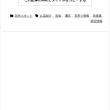

区外スポット

お店紹介
,
告知
,
灘区
,
耳寄り情報
,
街探索
,
閉店情報