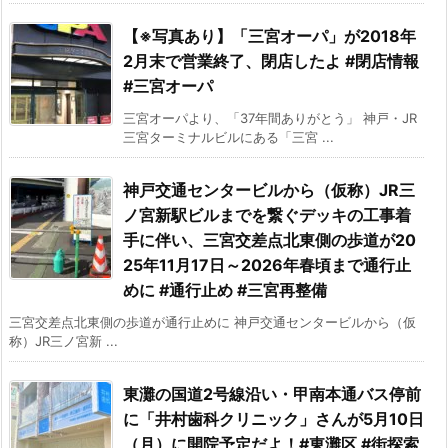
【※写真あり】「三宮オーパ」が2018年
2月末で営業終了、閉店したよ #閉店情報
#三宮オーパ
三宮オーパより、「37年間ありがとう」 神戸・JR
三宮ターミナルビルにある「三宮 ...
神戸交通センタービルから（仮称）JR三
ノ宮新駅ビルまでを繋ぐデッキの工事着
手に伴い、三宮交差点北東側の歩道が20
25年11月17日～2026年春頃まで通行止
めに #通行止め #三宮再整備
三宮交差点北東側の歩道が通行止めに 神戸交通センタービルから（仮
称）JR三ノ宮新 ...
東灘の国道2号線沿い・甲南本通バス停前
に「井村歯科クリニック」さんが5月10日
（月）に開院予定だよ！#東灘区 #街探索