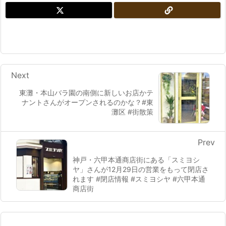
Next
東灘・本山バラ園の南側に新しいお店かテ
ナントさんがオープンされるのかな？#東
灘区 #街散策
Prev
神戸・六甲本通商店街にある「スミヨシ
ヤ」さんが12月29日の営業をもって閉店さ
れます #閉店情報 #スミヨシヤ #六甲本通
商店街