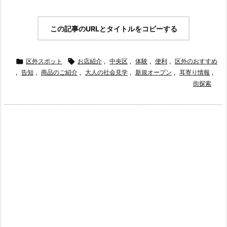
この記事のURLとタイトルをコピーする

区外スポット

お店紹介
,
中央区
,
体験
,
便利
,
区外のおすすめ
,
告知
,
商品のご紹介
,
大人の社会見学
,
新規オープン
,
耳寄り情報
,
街探索