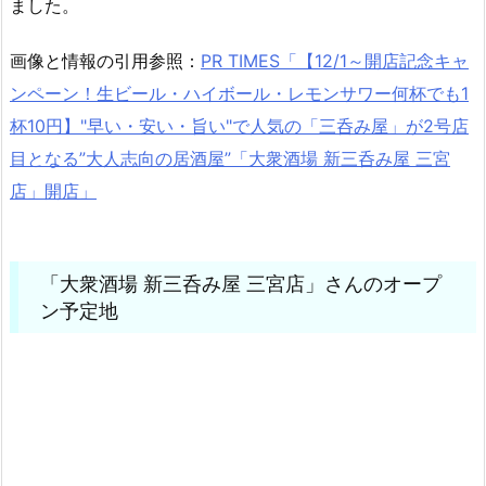
ました。
画像と情報の引用参照：
PR TIMES「【12/1～開店記念キャ
ンペーン！生ビール・ハイボール・レモンサワー何杯でも1
杯10円】"早い・安い・旨い"で人気の「三呑み屋」が2号店
目となる”大人志向の居酒屋”「大衆酒場 新三呑み屋 三宮
店」開店」
「大衆酒場 新三呑み屋 三宮店」さんのオープ
ン予定地