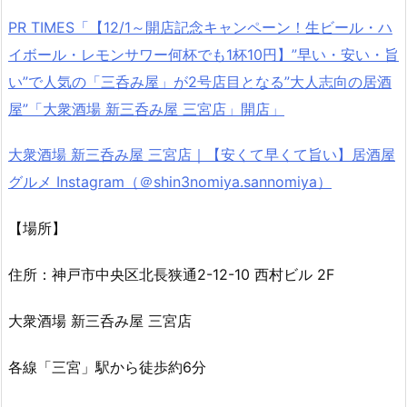
PR TIMES「【12/1～開店記念キャンペーン！生ビール・ハ
イボール・レモンサワー何杯でも1杯10円】”早い・安い・旨
い”で人気の「三呑み屋」が2号店目となる”大人志向の居酒
屋”「大衆酒場 新三呑み屋 三宮店」開店」
大衆酒場 新三呑み屋 三宮店｜【安くて早くて旨い】居酒屋
グルメ Instagram（＠shin3nomiya.sannomiya）
【場所】
住所：神戸市中央区北長狭通2-12-10 西村ビル 2F
大衆酒場 新三呑み屋 三宮店
各線「三宮」駅から徒歩約6分