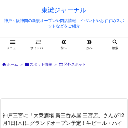
東灘ジャーナル
神戸～阪神間の新規オープンや閉店情報、イベントやおすすめスポ
ットなどをご紹介





メニュー
サイドバー
前へ
次へ
検索

ホーム
>

スポット情報
>

区外スポット
神戸三宮に「大衆酒場 新三呑み屋 三宮店」さんが12
月1日(木)にグランドオープン予定！生ビール・ハイ