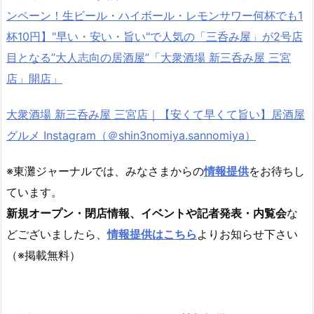
ンペーン！生ビール・ハイボール・レモンサワー何杯でも1
杯10円】"早い・安い・旨い"で人気の「三呑み屋」が2号店
目となる”大人志向の居酒屋”「大衆酒場 新三呑み屋 三宮
店」開店」
大衆酒場 新三呑み屋 三宮店｜【安くて早くて旨い】居酒屋
グルメ Instagram（＠shin3nomiya.sannomiya）
※東灘ジャーナルでは、みなさまからの
情報提供
をお待ちし
ています。
新規オープン・閉店情報、イベントや記者発表・内覧会
な
どございましたら、
情報提供はこちら
よりお知らせ下さい
（※掲載無料）