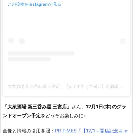
この投稿をInstagramで見る
大衆酒場 新三呑み屋 三宮店｜【安くて早くて旨い】居酒屋 グルメ(@shin3nomiya.sannomiya)がシェアした投稿
「大衆酒場 新三呑み屋 三宮店」
さん、
12月1日(木)のグラ
ンドオープン予定
をどうぞお楽しみに♪
画像と情報の引用参照：
PR TIMES「【12/1～開店記念キャ