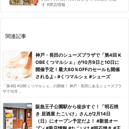
す #閉店情報
関連記事
神戸・長田のシューズプラザで「第4回 K
OBEくつマルシェ」が10月9日と10日に
開催予定！最大80％OFFのセールも開催
されるよ♪ #くつマルシェ #シューズ
「第4回 KOBEくつマルシェ」の開催！ 神戸・長田にあるシューズプラ
ザで10月 ...
阪急王子公園駅から徒歩すぐ！「明石焼
き 居酒屋 たこいけ」さんが2月14日
（日）にオープン予定だよ！ #新規オー
プン #新店情報 #たこいけ #明石焼き #王