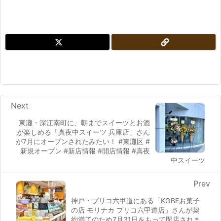
Next
東灘・深江南町に、朝までスイーツとお酒
が楽しめる「真夜中スイーツ 兵庫店」さん
が7月にオープンされたみたい！ #東灘区 #
新規オープン #新店情報 #開店情報 #真夜
中スイーツ
Prev
神戸・プリコ六甲道にある「KOBEお菓子
の店 モリナカ プリコ六甲道店」さんが契
約満了のため7月31日をもって閉店されま