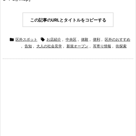
この記事のURLとタイトルをコピーする

区外スポット

お店紹介
,
中央区
,
体験
,
便利
,
区外のおすすめ
,
告知
,
大人の社会見学
,
新規オープン
,
耳寄り情報
,
街探索