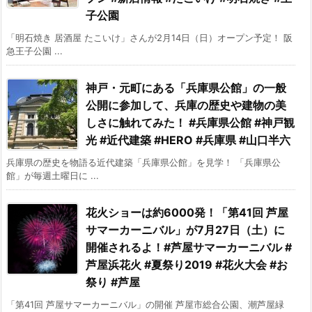
子公園
「明石焼き 居酒屋 たこいけ」さんが2月14日（日）オープン予定！ 阪
急王子公園 ...
神戸・元町にある「兵庫県公館」の一般
公開に参加して、兵庫の歴史や建物の美
しさに触れてみた！ #兵庫県公館 #神戸観
光 #近代建築 #HERO #兵庫県 #山口半六
兵庫県の歴史を物語る近代建築「兵庫県公館」を見学！ 「兵庫県公
館」が毎週土曜日に ...
花火ショーは約6000発！「第41回 芦屋
サマーカーニバル」が7月27日（土）に
開催されるよ！#芦屋サマーカーニバル #
芦屋浜花火 #夏祭り2019 #花火大会 #お
祭り #芦屋
「第41回 芦屋サマーカーニバル」の開催 芦屋市総合公園、潮芦屋緑