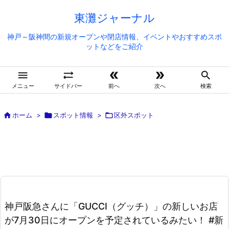
東灘ジャーナル
神戸～阪神間の新規オープンや閉店情報、イベントやおすすめスポ
ットなどをご紹介





メニュー
サイドバー
前へ
次へ
検索

ホーム
>

スポット情報
>

区外スポット
神戸阪急さんに「GUCCI（グッチ）」の新しいお店
が7月30日にオープンを予定されているみたい！ #新