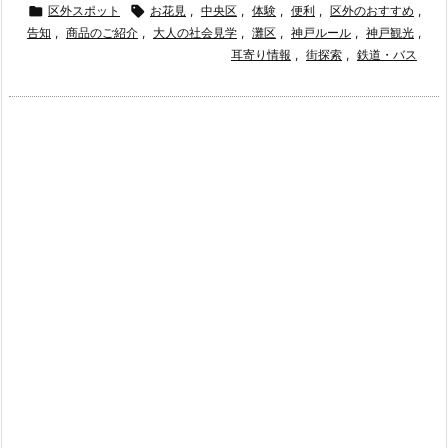

区外スポット

お花見
,
中央区
,
体験
,
便利
,
区外のおすすめ
,
告知
,
商品のご紹介
,
大人の社会見学
,
灘区
,
神戸ルール
,
神戸観光
,
耳寄り情報
,
街探索
,
鉄道・バス