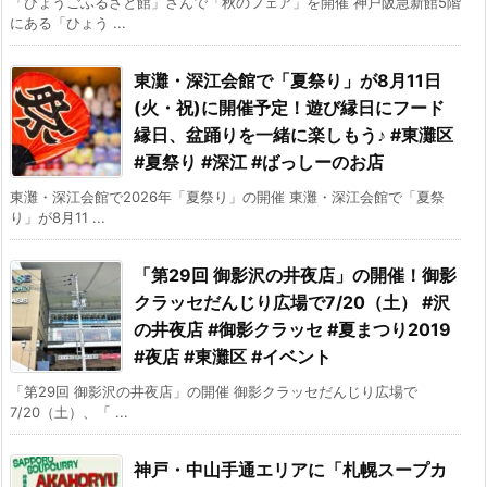
「ひょうごふるさと館」さんで「秋のフェア」を開催 神戸阪急新館5階
にある「ひょう ...
東灘・深江会館で「夏祭り」が8月11日
(火・祝)に開催予定！遊び縁日にフード
縁日、盆踊りを一緒に楽しもう♪ #東灘区
#夏祭り #深江 #ばっしーのお店
東灘・深江会館で2026年「夏祭り」の開催 東灘・深江会館で「夏祭
り」が8月11 ...
「第29回 御影沢の井夜店」の開催！御影
クラッセだんじり広場で7/20（土） #沢
の井夜店 #御影クラッセ #夏まつり2019
#夜店 #東灘区 #イベント
「第29回 御影沢の井夜店」の開催 御影クラッセだんじり広場で
7/20（土）、「 ...
神戸・中山手通エリアに「札幌スープカ