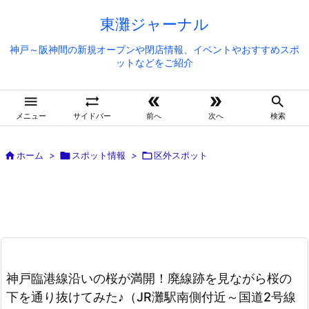
東灘ジャーナル
神戸～阪神間の新規オープンや閉店情報、イベントやおすすめスポ
ットなどをご紹介





メニュー
サイドバー
前へ
次へ
検索

ホーム
>

スポット情報
>

区外スポット
神戸臨港線沿いの桜が満開！廃線跡を見ながら桜の
下を通り抜けてみた♪（JR灘駅南側付近～国道2号線