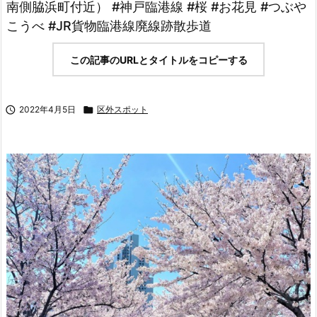
南側脇浜町付近） #神戸臨港線 #桜 #お花見 #つぶや
こうべ #JR貨物臨港線廃線跡散歩道
この記事のURLとタイトルをコピーする

2022年4月5日

区外スポット