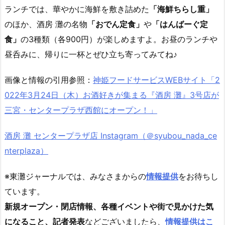
ランチでは、華やかに海鮮を敷き詰めた
「海鮮ちらし重」
のほか、酒房 灘の名物
「おでん定食」
や
「はんばーぐ定
食」
の3種類（各900円）が楽しめますよ。お昼のランチや
昼呑みに、帰りに一杯とぜひ立ち寄ってみてね♪
画像と情報の引用参照：
神姫フードサービスWEBサイト「2
022年3月24日（木）お酒好きが集まる『酒房 灘』3号店が
三宮・センタープラザ西館にオープン！」
酒房 灘 センタープラザ店 Instagram（＠syubou_nada_ce
nterplaza）
※東灘ジャーナルでは、みなさまからの
情報提供
をお待ちし
ています。
新規オープン・閉店情報、各種イベントや街で見かけた気
になること、記者発表
などございましたら、
情報提供はこ