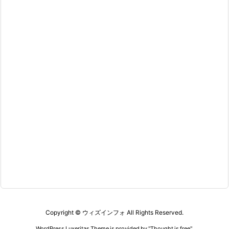
Copyright ©
ウィズインフォ
All Rights Reserved.
WordPress Luxeritas Theme is provided by "
Thought is free
".