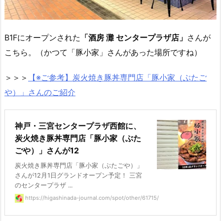
B1Fにオープンされた
「酒房 灘 センタープラザ店」
さんが
こちら。（かつて「豚小家」さんがあった場所ですね）
＞＞＞
【※ご参考】
炭火焼き豚丼専門店「豚小家（ぶたご
や）」さんのご紹介
神戸・三宮センタープラザ西館に、
炭火焼き豚丼専門店「豚小家（ぶた
ごや）」さんが12
炭火焼き豚丼専門店「豚小家（ぶたごや）」
さんが12月1日グランドオープン予定！ 三宮
のセンタープラザ ...
https://higashinada-journal.com/spot/other/61715/