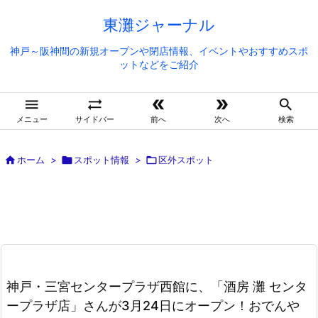
東灘ジャーナル
神戸～阪神間の新規オープンや閉店情報、イベントやおすすめスポ
ットなどをご紹介





メニュー
サイドバー
前へ
次へ
検索

ホーム
>

スポット情報
>

区外スポット
神戸・三宮センタープラザ西館に、「酒房 灘 センタ
ープラザ店」さんが3月24日にオープン！おでんや