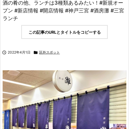
酒の肴の他、ランチは3種類あるみたい！#新規オー
プン #新店情報 #開店情報 #神戸三宮 #酒房灘 #三宮
ランチ
この記事のURLとタイトルをコピーする

2022年4月1日

区外スポット