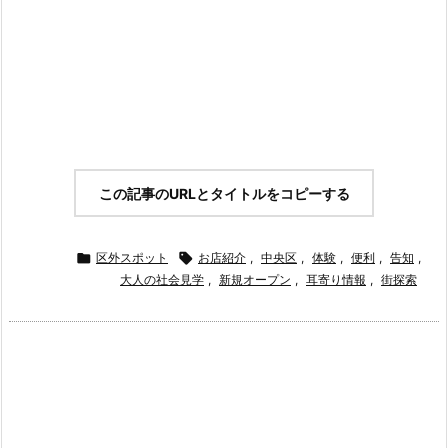
この記事のURLとタイトルをコピーする

区外スポット

お店紹介
,
中央区
,
体験
,
便利
,
告知
,
大人の社会見学
,
新規オープン
,
耳寄り情報
,
街探索