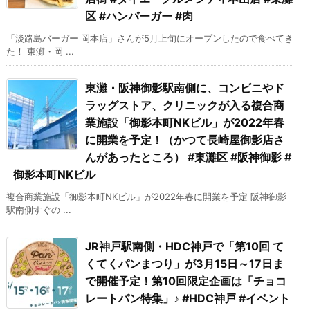
区 #ハンバーガー #肉
「淡路島バーガー 岡本店」さんが5月上旬にオープンしたので食べてき
た！ 東灘・岡 ...
東灘・阪神御影駅南側に、コンビニやド
ラッグストア、クリニックが入る複合商
業施設「御影本町NKビル」が2022年春
に開業を予定！（かつて長崎屋​御影店さ
んがあったところ） #東灘区 #阪神御影 #
御影本町NKビル
複合商業施設「御影本町NKビル」が2022年春に開業を予定 阪神御影
駅南側すぐの ...
JR神戸駅南側・HDC神戸で「第10回 て
くてくパンまつり」が3月15日～17日ま
で開催予定！第10回限定企画は「チョコ
レートパン特集」♪ #HDC神戸 #イベント