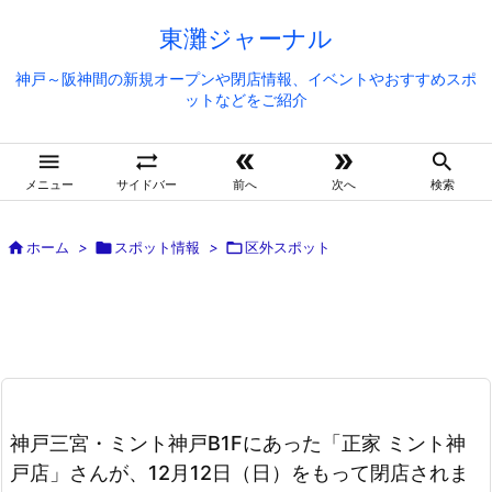
東灘ジャーナル
神戸～阪神間の新規オープンや閉店情報、イベントやおすすめスポ
ットなどをご紹介





メニュー
サイドバー
前へ
次へ
検索

ホーム
>

スポット情報
>

区外スポット
神戸三宮・ミント神戸B1Fにあった「正家 ミント神
戸店」さんが、12月12日（日）をもって閉店されま