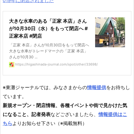
019年に閉店されました
大きな水車のある「正家 本店」さん
が10月30日（水）をもって閉店へ #
正家本店 #閉店
「正家 本店」さんが10月30日をもって閉店へ
大きな水車がトレードマークの「正家 本店」
さんが10月30 ...
https://higashinada-journal.com/spot/other/33698/
※東灘ジャーナルでは、みなさまからの
情報提供
をお待ちし
ています。
新規オープン・閉店情報、各種イベントや街で見かけた気
になること、記者発表
などございましたら、
情報提供はこ
ちら
よりお知らせ下さい（※掲載無料）