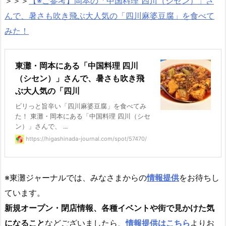
＞＞＞
【※ご参考】岡本の「中国料理 四川（シセン）」さ
んで、暑さも吹き飛ぶ大人気の「四川麻婆豆腐」を食べて
みた！
東灘・岡本にある「中国料理 四川
（シセン）」さんで、暑さも吹き飛
ぶ大人気の「四川
ビリっと旨辛い「四川麻婆豆腐」を食べてみ
た！ 東灘・岡本にある「中国料理 四川（シセ
ン）」さんで、 ...
https://higashinada-journal.com/spot/57470/
※東灘ジャーナルでは、みなさまからの
情報提供
をお待ちし
ています。
新規オープン・閉店情報、各種イベントや街で見かけた気
になること
などございましたら、
情報提供はこちら
よりお