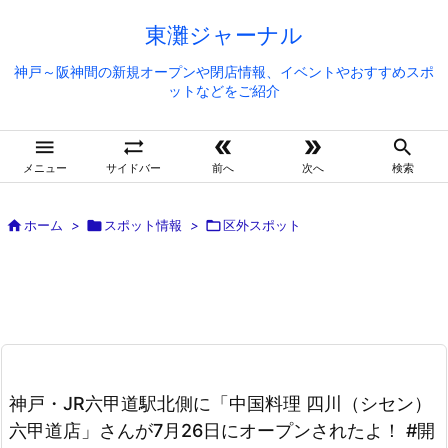
東灘ジャーナル
神戸～阪神間の新規オープンや閉店情報、イベントやおすすめスポ
ットなどをご紹介





メニュー
サイドバー
前へ
次へ
検索

ホーム
>

スポット情報
>

区外スポット
神戸・JR六甲道駅北側に「中国料理 四川（シセン）
六甲道店」さんが7月26日にオープンされたよ！ #開