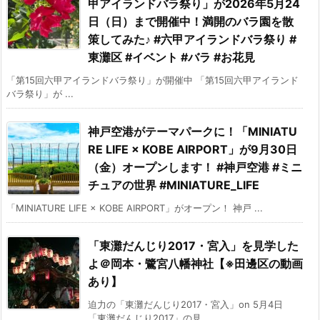
甲アイランドバラ祭り」が2026年5月24
日（日）まで開催中！満開のバラ園を散
策してみた♪ #六甲アイランドバラ祭り #
東灘区 #イベント #バラ #お花見
「第15回六甲アイランドバラ祭り」が開催中 「第15回六甲アイランド
バラ祭り」が ...
神戸空港がテーマパークに！「MINIATU
RE LIFE × KOBE AIRPORT」が9月30日
（金）オープンします！ #神戸空港 #ミニ
チュアの世界 #MINIATURE_LIFE
「MINIATURE LIFE × KOBE AIRPORT」がオープン！ 神戸 ...
「東灘だんじり2017・宮入」を見学した
よ＠岡本・鷺宮八幡神社【※田邊区の動画
あり】
迫力の「東灘だんじり2017・宮入」on 5月4日
「東灘だんじり2017」の見 ...