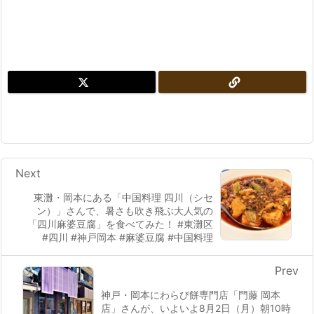
Next
東灘・岡本にある「中国料理 四川（シセ
ン）」さんで、暑さも吹き飛ぶ大人気の
「四川麻婆豆腐」を食べてみた！ #東灘区
#四川 #神戸岡本 #麻婆豆腐 #中国料理
Prev
神戸・岡本にわらび餅専門店「門藤 岡本
店」さんが、いよいよ8月2日（月）朝10時