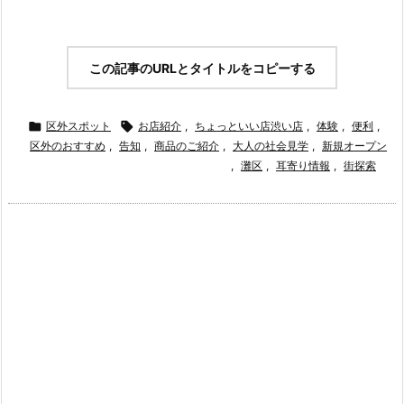
この記事のURLとタイトルをコピーする

区外スポット

お店紹介
,
ちょっといい店渋い店
,
体験
,
便利
,
区外のおすすめ
,
告知
,
商品のご紹介
,
大人の社会見学
,
新規オープン
,
灘区
,
耳寄り情報
,
街探索