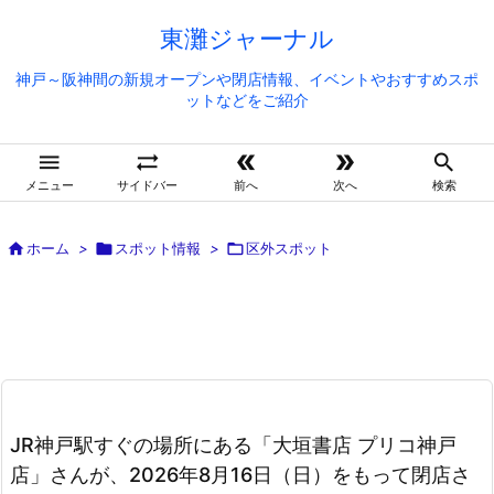
東灘ジャーナル
神戸～阪神間の新規オープンや閉店情報、イベントやおすすめスポ
ットなどをご紹介





メニュー
サイドバー
前へ
次へ
検索

ホーム
>

スポット情報
>

区外スポット
JR神戸駅すぐの場所にある「大垣書店 プリコ神戸
店」さんが、2026年8月16日（日）をもって閉店さ