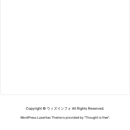
Copyright ©
ウィズインフォ
All Rights Reserved.
WordPress Luxeritas Theme is provided by "
Thought is free
".