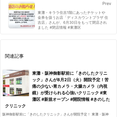
Prev
東灘・キララ住吉1階にあったチケットや
金券を扱うお店「ディスカウントプラザ 住
吉店」さんが、6月30日をもって閉店され
ました #閉店情報 #東灘区
関連記事
東灘・阪神御影駅前に「きのしたクリニ
ック」さんが8月2日（火）開院予定！苦
痛の少ない胃カメラ・大腸カメラ（内視
鏡）が受けられる心強いクリニック #東
灘区 #新規オープン #開院情報 #きのした
クリニック
阪神御影駅前に「きのしたクリニック」さんが開院予定！ 東灘・阪神