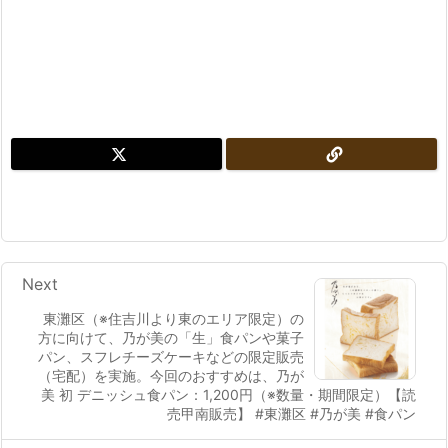
Next
東灘区（※住吉川より東のエリア限定）の
方に向けて、乃が美の「生」食パンや菓子
パン、スフレチーズケーキなどの限定販売
（宅配）を実施。今回のおすすめは、乃が
美 初 デニッシュ食パン：1,200円（※数量・期間限定）【読
売甲南販売】 #東灘区 #乃が美 #食パン