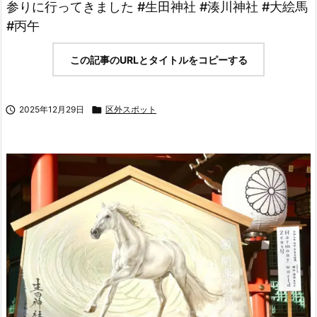
参りに行ってきました #生田神社 #湊川神社 #大絵馬
#丙午
この記事のURLとタイトルをコピーする

2025年12月29日

区外スポット