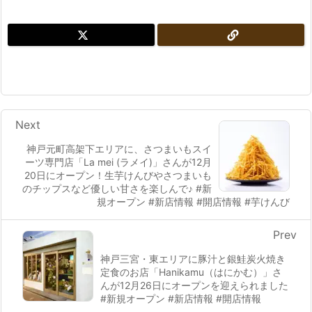
Next
神戸元町高架下エリアに、さつまいもスイ
ーツ専門店「La mei (ラメイ)」さんが12月
20日にオープン！生芋けんびやさつまいも
のチップスなど優しい甘さを楽しんで♪ #新
規オープン #新店情報 #開店情報 #芋けんび
Prev
神戸三宮・東エリアに豚汁と銀鮭炭火焼き
定食のお店「Hanikamu（はにかむ）」さ
んが12月26日にオープンを迎えられました
#新規オープン #新店情報 #開店情報