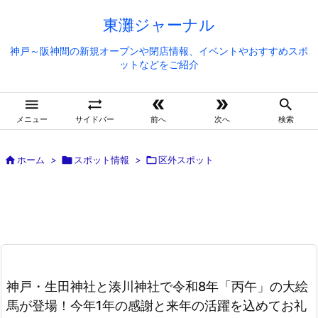
東灘ジャーナル
神戸～阪神間の新規オープンや閉店情報、イベントやおすすめスポ
ットなどをご紹介





メニュー
サイドバー
前へ
次へ
検索

ホーム
>

スポット情報
>

区外スポット
神戸・生田神社と湊川神社で令和8年「丙午」の大絵
馬が登場！今年1年の感謝と来年の活躍を込めてお礼