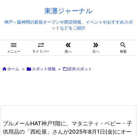
東灘ジャーナル
神戸～阪神間の新規オープンや閉店情報、イベントやおすすめスポ
ットなどをご紹介





メニュー
サイドバー
前へ
次へ
検索

ホーム
>

スポット情報
>

区外スポット
ブルメールHAT神戸1階に、マタニティ・ベビー・子
供用品の「西松屋」さんが2025年8月1日(金)にオー