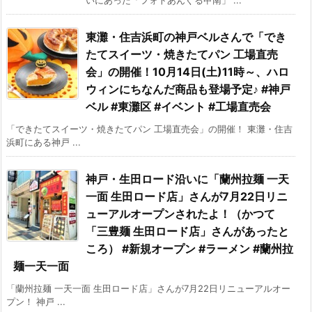
東灘・住吉浜町の神戸ベルさんで「でき
たてスイーツ・焼きたてパン 工場直売
会」の開催！10月14日(土)11時～、ハロ
ウィンにちなんだ商品も登場予定♪ #神戸
ベル #東灘区 #イベント #工場直売会
「できたてスイーツ・焼きたてパン 工場直売会」の開催！ 東灘・住吉
浜町にある神戸 ...
神戸・生田ロード沿いに「蘭州拉麺 一天
一面 生田ロード店」さんが7月22日リニ
ューアルオープンされたよ！（かつて
「三豊麺 生田ロード店」さんがあったと
ころ） #新規オープン #ラーメン #蘭州拉
麺一天一面
「蘭州拉麺 一天一面 生田ロード店」さんが7月22日リニューアルオー
プン！ 神戸 ...