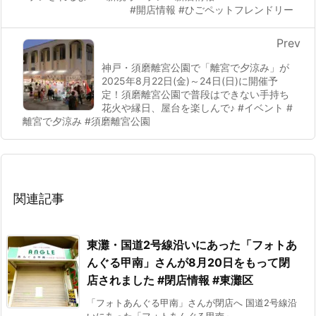
#開店情報 #ひごペットフレンドリー
Prev
神戸・須磨離宮公園で「離宮で夕涼み」が
2025年8月22日(金)～24日(日)に開催予
定！須磨離宮公園で普段はできない手持ち
花火や縁日、屋台を楽しんで♪ #イベント #
離宮で夕涼み #須磨離宮公園
関連記事
東灘・国道2号線沿いにあった「フォトあ
んぐる甲南」さんが8月20日をもって閉
店されました #閉店情報 #東灘区
「フォトあんぐる甲南」さんが閉店へ 国道2号線沿
いにあった「フォトあんぐる甲南」 ...