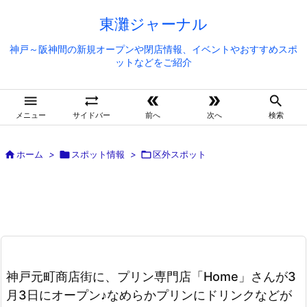
東灘ジャーナル
神戸～阪神間の新規オープンや閉店情報、イベントやおすすめスポ
ットなどをご紹介





メニュー
サイドバー
前へ
次へ
検索

ホーム
>

スポット情報
>

区外スポット
神戸元町商店街に、プリン専門店「Home」さんが3
月3日にオープン♪なめらかプリンにドリンクなどが