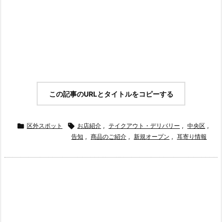
この記事のURLとタイトルをコピーする

区外スポット

お店紹介
,
テイクアウト・デリバリー
,
中央区
,
告知
,
商品のご紹介
,
新規オープン
,
耳寄り情報