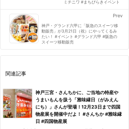
ミチニワ #まちびらきイベント
Prev
神戸・グランド六甲に「阪急のスイーツ移
動販売」が3月21日（祝）にやってくるみ
たい！ #イベント #グランド六甲 #阪急の
スイーツ移動販売
関連記事
神戸三宮・さんちかに、ご当地の特産や
うまいもんを扱う「雅味縁日（がみえん
にち）」さんが登場！12月23日まで四国
物産展を開催中だよ！ #さんちか #雅味縁
日 #四国物産展