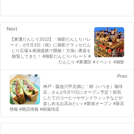
Next
【東灘だんじり2022】「御影だんじりパレ
ード」が5月3日（祝）に御影クラッセだん
じり広場＆南側道路で開催！力強い勇姿を
観覧してきた！ #御影だんじりパレード #
だんじり #東灘区 #イベント #御影
Prev
神戸・阪急六甲北側に「樹（いつき）珈琲
店」さんが5月11日にオープン予定！焙煎
したてのコーヒーやサンドウィッチなどが
楽しめるお店みたい♪ #新規オープン #新店
情報 #開店情報 #樹珈琲店