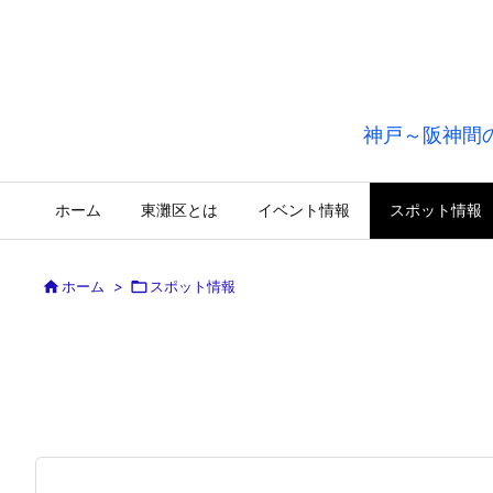
神戸～阪神間
ホーム
東灘区とは
イベント情報
スポット情報

ホーム
>

スポット情報