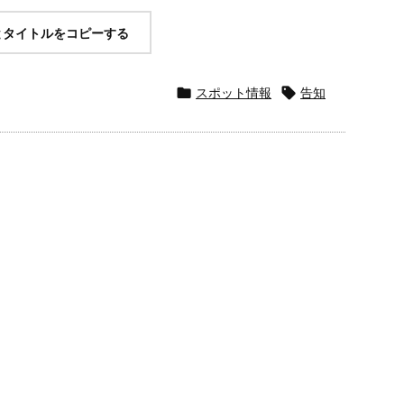
とタイトルをコピーする

スポット情報

告知