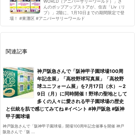
WORLD（アニバーサリーワールド）」さ
んのポップアップストアが、住吉「Liv（リ
ブ）」2階に、1月10日までの期間限定で登
場！ #東灘区 #アニバーサリーワールド
関連記事
神戸阪急さんで「阪神甲子園球場100周
年記念展」「高校野球写真展」「高校野
球ユニフォーム展」を7月17日（水）～2
9日（月）に同時開催！野球の聖地として
多くの人々に愛される甲子園球場の歴史
と伝統を肌で感じてみてね #イベント #神戸阪急 #阪神
甲子園球場
神戸阪急さんで「阪神甲子園球場」開場100周年記念催事を開催 神戸
阪急さんで「阪 ...