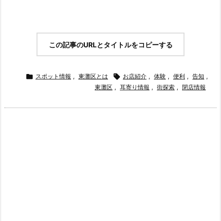
この記事のURLとタイトルをコピーする

スポット情報
,
東灘区とは

お店紹介
,
体験
,
便利
,
告知
,
東灘区
,
耳寄り情報
,
街探索
,
閉店情報