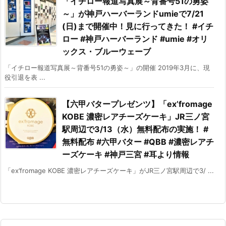
「イチロー報道写真展～背番号51の勇姿
～」が神戸ハーバーランドumieで7/21
(日)まで開催中！見に行ってきた！ #イチ
ロー #神戸ハーバーランド #umie #オリ
ックス・ブルーウェーブ
「イチロー報道写真展～背番号51の勇姿～」の開催 2019年3月に、現
役引退を表 ...
【六甲バタープレゼンツ】「ex’fromage
KOBE 濃密レアチーズケーキ」JR三ノ宮
駅周辺で3/13（水）無料配布の実施！ #
無料配布 #六甲バター #QBB #濃密レアチ
ーズケーキ #神戸三宮 #耳より情報
「ex’fromage KOBE 濃密レアチーズケーキ」がJR三ノ宮駅周辺で3/ ...