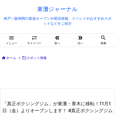
東灘ジャーナル
神戸～阪神間の新規オープンや閉店情報、イベントやおすすめスポ
ットなどをご紹介





メニュー
サイドバー
前へ
次へ
検索

ホーム
>

スポット情報
「真正ボクシングジム」が東灘・青木に移転！11月1
日（金）よりオープンします！ #真正ボクシングジム