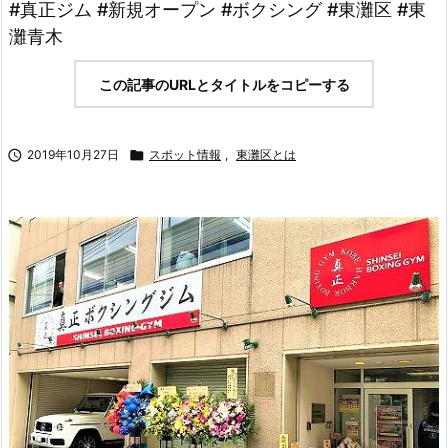
#真正ジム #新規オープン #ボクシング #東灘区 #東
灘青木
この記事のURLとタイトルをコピーする

2019年10月27日

スポット情報
,
東灘区とは