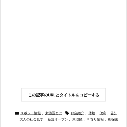
この記事のURLとタイトルをコピーする

スポット情報
,
東灘区とは

お店紹介
,
体験
,
便利
,
告知
,
大人の社会見学
,
新規オープン
,
東灘区
,
耳寄り情報
,
街探索