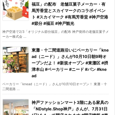
福豆」の配布 老舗豆菓子メーカー・有
馬芳香堂とスカイマークのコラボイベン
ト #スカイマーク #有馬芳香堂 #神戸空港
#節分 #福豆 #神戸観光
神戸空港で2/3「オリジナル節分福豆」の配布 神戸発祥の老舗豆菓子メ
ーカー株式会 ...
東灘・十二間道路沿いにベーカリー「kne
ad（ニード）」さんが10月10日朝9時オ
ープンだよ！ #新規オープン #東灘区 #摂
津本山 #ベーカリー #ニード #パン #kne
ad
ベーカリー「knead（ニード）」さんが10月10日オープン！ 東灘・十
二間道路 ...
神戸ファッションマート3階にある家具の
「NDstyle.Shop神戸」さんが、7月31日