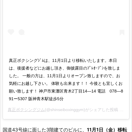
真正ボクシングｼﾞﾑは、11月1日より移転いたします。本日
は、後援者などにお越し頂き、御披露目のﾌﾟﾚｵｰﾌﾟﾝを致しま
した。 一般の方は、11月1日よりオープン致しますので、お
気軽にお越し下さい。 体験も出来ます！！ 今後とも宜しくお
願い致します！ 神戸市東灘区青木2丁目14―14 電話 078―8
91ー5307 阪神青木駅徒歩5分
真正ボクシングジム
(@shinseiboxinggym)がシェアした投稿 –
20
国道43号線に面した3階建てのビルに、
11月1日（金）移転