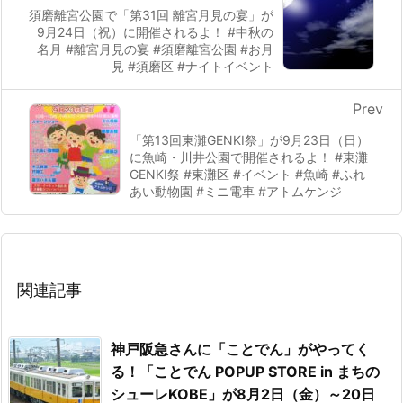
須磨離宮公園で「第31回 離宮月見の宴」が
9月24日（祝）に開催されるよ！ #中秋の
名月 #離宮月見の宴 #須磨離宮公園 #お月
見 #須磨区 #ナイトイベント
Prev
「第13回東灘GENKI祭」が9月23日（日）
に魚崎・川井公園で開催されるよ！ #東灘
GENKI祭 #東灘区 #イベント #魚崎 #ふれ
あい動物園 #ミニ電車 #アトムケンジ
関連記事
神戸阪急さんに「ことでん」がやってく
る！「ことでん POPUP STORE in まちの
シューレKOBE」が8月2日（金）～20日