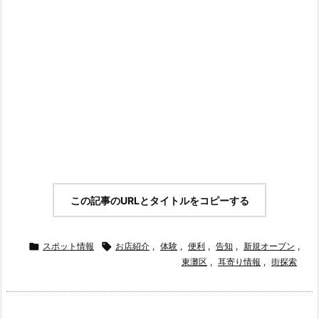
この記事のURLとタイトルをコピーする

スポット情報

お店紹介
,
体験
,
便利
,
告知
,
新規オープン
,
東灘区
,
耳寄り情報
,
街探索