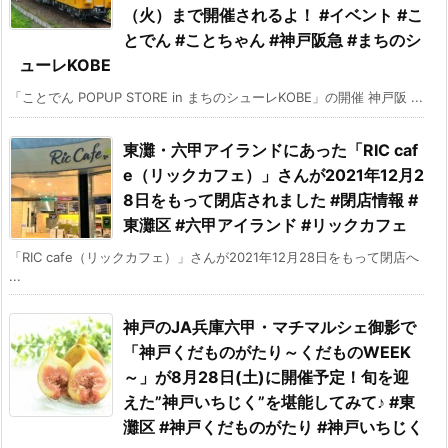
（火）まで開催されるよ！ #イベント #こ
とでん #ことちゃん #神戸阪急 #まちのシ
ューレKOBE
「ことでん POPUP STORE in まちのシューレKOBE」の開催 神戸阪 ...
東灘・六甲アイランドにあった「RIC caf
e（リックカフェ）」さんが2021年12月2
8日をもって閉店されました #閉店情報 #
東灘区 #六甲アイランド #リックカフェ
「RIC cafe（リックカフェ）」さんが2021年12月28日をもって閉店へ
...
神戸のJA兵庫六甲・マチマルシェ御影で
「神戸くだものがたり～くだものWEEK
～」が8月28日(土)に開催予定！旬を迎
えた”神戸いちじく”を堪能してみて♪ #東
灘区 #神戸くだものがたり #神戸いちじく