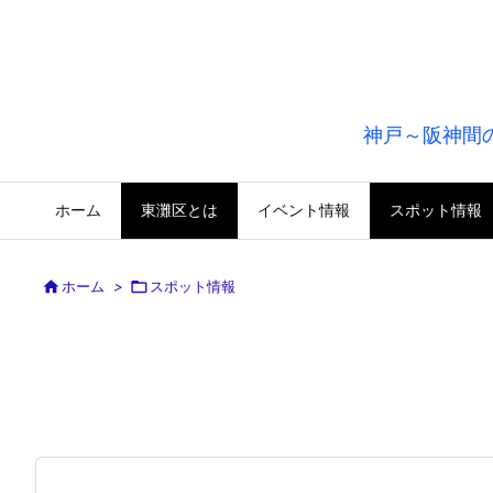
神戸～阪神間
ホーム
東灘区とは
イベント情報
スポット情報

ホーム
>

スポット情報