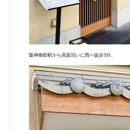
阪神御影駅から高架沿いに西へ徒歩3分、