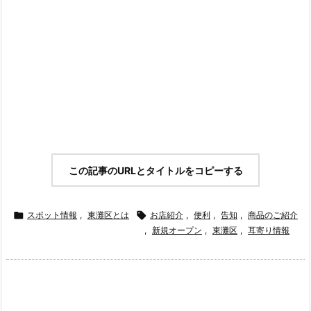
この記事のURLとタイトルをコピーする

スポット情報
,
東灘区とは

お店紹介
,
便利
,
告知
,
商品のご紹介
,
新規オープン
,
東灘区
,
耳寄り情報