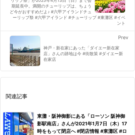
リップ祭」が2025年4月13日（日）まで会
期延長中。満開のチューリップは、ちょう
ど今がおすすめだよ♪ #六甲アイランドチュ
ーリップ祭 #六甲アイランド #チューリップ #東灘区 #イベ
ント
Prev
神戸・新在家にあった「ダイエー新在家
店」さんの跡地は今 #街散策 #ダイエー新
在家店
関連記事
東灘・阪神御影にある「ローソン 阪神御
影駅南店」さんが2021年1月7日（木）17
時をもって閉店へ #閉店情報 #東灘区 #ロ