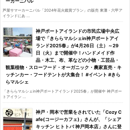
ーカーニバル
芦屋サマーカーニバル「2024年花火鑑賞プラン」の販売 東灘・六甲ア
イランドにあ ...
神戸ポートアイランドの市民広場中央広
場で「きららマルシェin神戸ポートアイ
ランド2025春」が4月26日（土）～29
日（火）まで開催中！ハンドメイド作
品・木工、布、革などの小物・工芸品・
観葉植物・スローフード・オーガニック・農家直売・キ
ッチンカー・フードテントが大集合！ #イベント #きら
らマルシェ
「きららマルシェin神戸ポートアイランド2025春」が開催中 神戸ポー
トアイラン ...
神戸・岡本で営業をされていた「Cozy C
afe(コージーカフェ)」さんが、「シェア
キッチン ヒトトバ 神戸岡本店」さんに登