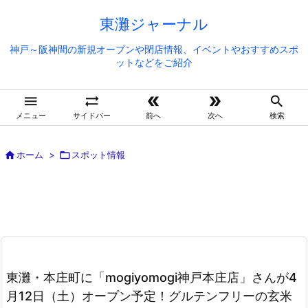
東灘ジャーナル
神戸～阪神間の新規オープンや閉店情報、イベントやおすすめスポ
ットなどをご紹介





メニュー
サイドバー
前へ
次へ
検索

ホーム
>

スポット情報
東灘・本庄町に「mogiyomogi神戸本庄店」さんが4
月12日（土）オープン予定！グルテンフリーの玄米