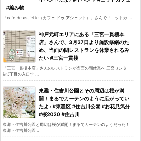
#編み物
「cafe de assiette（カフェ ドゥ アシェット）」さんで「ニットカ ...
神戸元町エリアにある「三宮一貫樓本
店」さんで、3月27日より施設修繕のた
め、当面の間レストランを休業されるみ
たい #三宮一貫楼
「三宮一貫樓本店」さんのレストランが当面の間休業へ 三宮センター
街3丁目の入口す ...
東灘・住吉川公園とその周辺は桜が満
開！まるでカーテンのように広がってい
たよ♪ #東灘区 #住吉川公園 #お花見気分
#桜2020 #住吉川
東灘・住吉川公園と周辺は桜が満開！まるでカーテンのようだった！
東灘・住吉川公園 ...