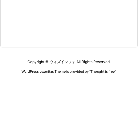
Copyright ©
ウィズインフォ
All Rights Reserved.
WordPress Luxeritas Theme is provided by "
Thought is free
".