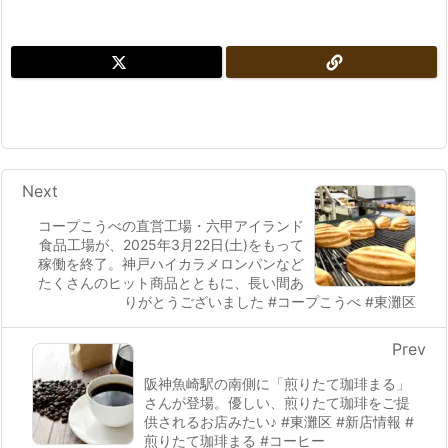
Next
コープこうべの直営工場・六甲アイランド
食品工場が、2025年3月22日(土)をもって
稼働を終了。神戸ハイカラメロンパンなど
たくさんのヒット商品とともに、長い間あ
りがとうございました #コープこうべ #東灘区
Prev
阪神魚崎駅の南側に「煎りたて珈琲まる」
さんが登場。優しい、煎りたて珈琲をご提
供されるお店みたい♪ #東灘区 #新店情報 #
煎りたて珈琲まる #コーヒー