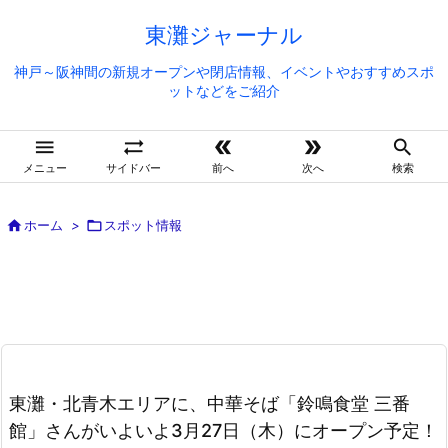
東灘ジャーナル
神戸～阪神間の新規オープンや閉店情報、イベントやおすすめスポ
ットなどをご紹介





メニュー
サイドバー
前へ
次へ
検索

ホーム
>

スポット情報
東灘・北青木エリアに、中華そば「鈴鳴食堂 三番
館」さんがいよいよ3月27日（木）にオープン予定！