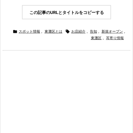
この記事のURLとタイトルをコピーする

スポット情報
,
東灘区とは

お店紹介
,
告知
,
新規オープン
,
東灘区
,
耳寄り情報