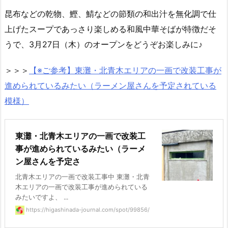
昆布などの乾物、鰹、鯖などの節類の和出汁を無化調で仕
上げたスープであっさり楽しめる和風中華そばが特徴だそ
うで、3月27日（木）のオープンをどうぞお楽しみに♪
＞＞＞
【※ご参考】東灘・北青木エリアの一画で改装工事が
進められているみたい（ラーメン屋さんを予定されている
模様）
東灘・北青木エリアの一画で改装工
事が進められているみたい（ラーメ
ン屋さんを予定さ
北青木エリアの一画で改装工事中 東灘・北青
木エリアの一画で改装工事が進められている
みたいですよ、 ...
https://higashinada-journal.com/spot/99856/