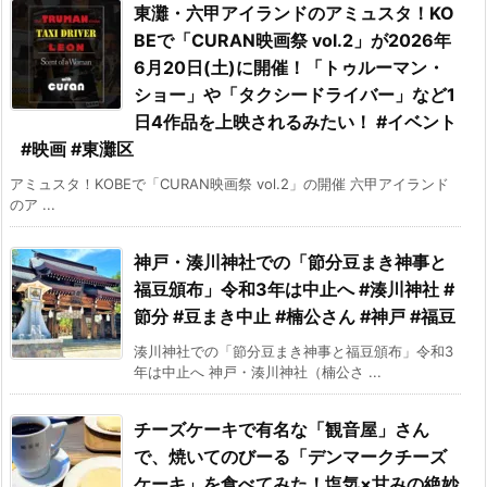
東灘・六甲アイランドのアミュスタ！KO
BEで「CURAN映画祭 vol.2」が2026年
6月20日(土)に開催！「トゥルーマン・
ショー」や「タクシードライバー」など1
日4作品を上映されるみたい！ #イベント
#映画 #東灘区
アミュスタ！KOBEで「CURAN映画祭 vol.2」の開催 六甲アイランド
のア ...
神戸・湊川神社での「節分豆まき神事と
福豆頒布」令和3年は中止へ #湊川神社 #
節分 #豆まき中止 #楠公さん #神戸 #福豆
湊川神社での「節分豆まき神事と福豆頒布」令和3
年は中止へ 神戸・湊川神社（楠公さ ...
チーズケーキで有名な「観音屋」さん
で、焼いてのびーる「デンマークチーズ
ケーキ」を食べてみた！塩気×甘みの絶妙