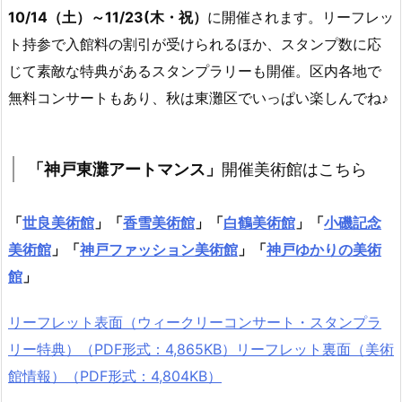
10/14（土）～11/23(木・祝）
に開催されます。リーフレッ
ト持参で入館料の割引が受けられるほか、スタンプ数に応
じて素敵な特典があるスタンプラリーも開催。区内各地で
無料コンサートもあり、秋は東灘区でいっぱい楽しんでね♪
「神戸東灘アートマンス」
開催美術館はこちら
「
世良美術館
」「
香雪美術館
」「
白鶴美術館
」「
小磯記念
美術館
」「
神戸ファッション美術館
」「
神戸ゆかりの美術
館
」
リーフレット表面（ウィークリーコンサート・スタンプラ
リー特典）（PDF形式：4,865KB）
リーフレット裏面（美術
館情報）（PDF形式：4,804KB）