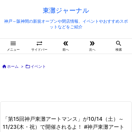
東灘ジャーナル
神戸～阪神間の新規オープンや閉店情報、イベントやおすすめスポ
ットなどをご紹介





メニュー
サイドバー
前へ
次へ
検索

ホーム
>

イベント
「第15回神戸東灘アートマンス」が10/14（土）～
11/23(木・祝）で開催されるよ！ #神戸東灘アート