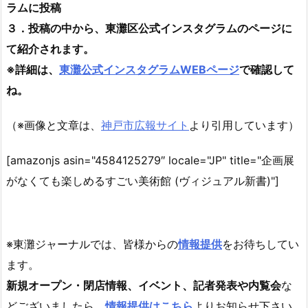
ラムに投稿
３．投稿の中から、東灘区公式インスタグラムのページに
て紹介されます。
※詳細は、
東灘公式インスタグラムWEBページ
で確認して
ね。
（※画像と文章は、
神戸市広報サイト
より引用しています）
[amazonjs asin="4584125279″ locale="JP" title="企画展
がなくても楽しめるすごい美術館 (ヴィジュアル新書)"]
※東灘ジャーナルでは、皆様からの
情報提供
をお待ちしてい
ます。
新規オープン・閉店情報、イベント、記者発表や内覧会
な
どございましたら、
情報提供はこちら
よりお知らせ下さい