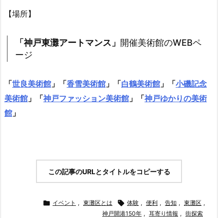
【場所】
「神戸東灘アートマンス」
開催美術館のWEBペ
ージ
「
世良美術館
」「
香雪美術館
」「
白鶴美術館
」「
小磯記念
美術館
」「
神戸ファッション美術館
」「
神戸ゆかりの美術
館
」
この記事のURLとタイトルをコピーする

イベント
,
東灘区とは

体験
,
便利
,
告知
,
東灘区
,
神戸開港150年
,
耳寄り情報
,
街探索