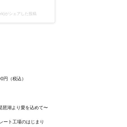
park)がシェアした投稿
00円（税込）
玉 〜琵琶湖より愛を込めて〜
チョコレート工場のはじまり