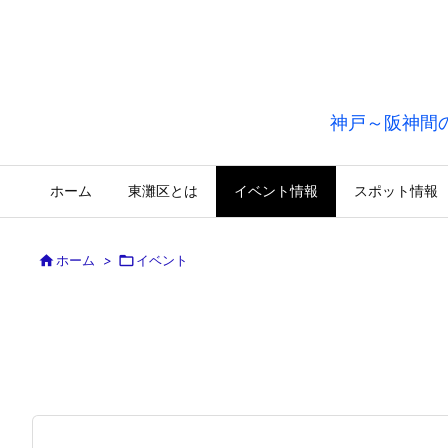
神戸～阪神間
ホーム
東灘区とは
イベント情報
スポット情報

ホーム
>

イベント