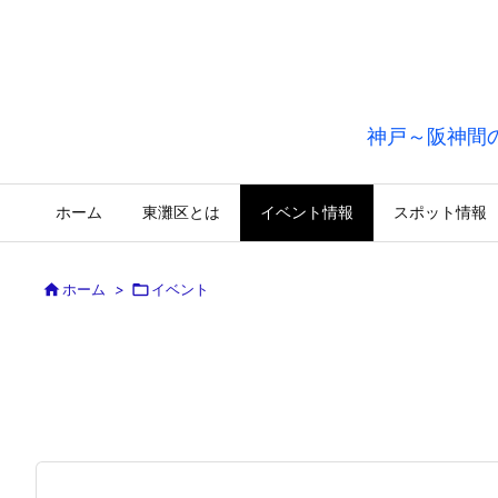
神戸～阪神間
ホーム
東灘区とは
イベント情報
スポット情報

ホーム
>

イベント