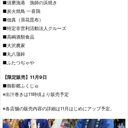
■須磨漁港 漁師の浜焼き
■炭火焼鳥 一喜鶏
■佃真（浪花昆布）
■特定非営利活動法人クルーズ
■高嶋酒類食品
■大沢農家
■丸八蒲鉾
■ふたつぢゃや
【限定販売】11月9日
■御影郷ふくじゅ
※出汁巻きは11時頃より販売予定
※各店舗の販売内容の詳細は11月はじめにアップ予定。