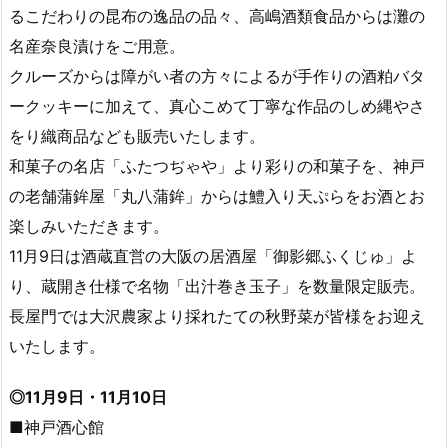
るこだわりの昆布の逸品の品々、高嶋酒類食品からは灘の
名産奈良漬けをご用意。
クルーズからは障がい者の方々によるが手作りの酒粕バタ
ークッキーに加えて、真心こめて丁寧な作品のしめ縄やさ
をり織商品なども販売いたします。
和菓子の名店「ふたつぢゃや」より彩りの和菓子を、神戸
の老舗蒲鉾屋「丸八蒲鉾」からは鱧入り天ぷらをお酒とお
楽しみいただきます。
11月9日は酒蔵直営の大阪の居酒屋「御影郷ふくじゅ」よ
り、蔵開き仕様で名物「出汁巻き玉子」を数量限定販売。
長屋門では大沢農家より採れたての秋野菜が皆様をお迎え
いたします。
◎11月9日・11月10日
■神戸酒心館