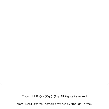
Copyright ©
ウィズインフォ
All Rights Reserved.
WordPress Luxeritas Theme is provided by "
Thought is free
".