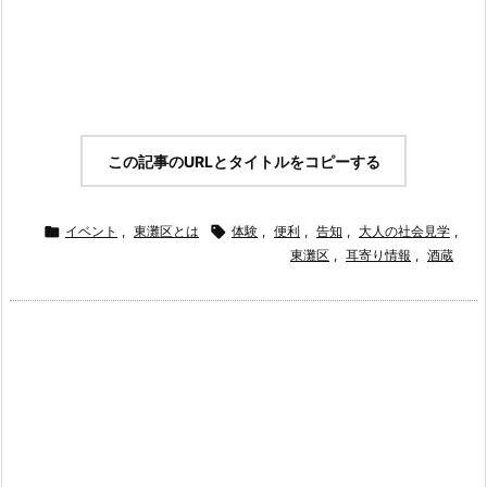
この記事のURLとタイトルをコピーする

イベント
,
東灘区とは

体験
,
便利
,
告知
,
大人の社会見学
,
東灘区
,
耳寄り情報
,
酒蔵