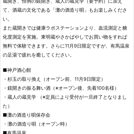
蔵開き、恒例の鏡開き、蔵人の蔵見学（要予約）に加え
て、酒蔵の文化である「灘の酒造り唄」もお楽しみくださ
い。
また蔵開きでは健康ラボステーションより、血流測定と糖
化度測定を実施。東明蔵やさかばやしでお買い物をすれば
無料で体験できます。さらに11月9日限定ですが、有馬温泉
の足湯で疲れを癒してください。
■神戸酒心館
・杉玉の取り換え（オープン前、11月9日限定）
・鏡開きの振る舞い酒（※オープン後、先着100名様）
・蔵人の蔵見学 （※定員により受付が一旦終了となりまし
た）
■灘の酒造り唄保存会
・灘の酒造り唄（オープン時）
■有馬温泉