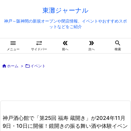
東灘ジャーナル
神戸～阪神間の新規オープンや閉店情報、イベントやおすすめスポ
ットなどをご紹介





メニュー
サイドバー
前へ
次へ
検索

ホーム
>

イベント
神戸酒心館で「第25回 福寿 蔵開き」が2024年11月
9日・10日に開催！鏡開きの振る舞い酒や体験イベン