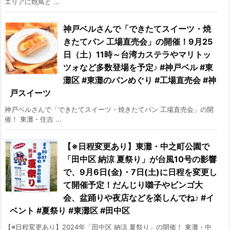
エリアに焼鳥と ...
神戸ベルさんで「できたてスイーツ・焼
きたてパン 工場直売会」の開催！9月25
日（土）11時～台湾カステラやマリトッ
ツォなど多数登場を予定♪ #神戸ベル #東
灘区 #東灘のパンめぐり #工場直売会 #神
戸スイーツ
神戸ベルさんで「できたてスイーツ・焼きたてパン 工場直売会」の開
催！ 東灘・住吉 ...
【※日程変更あり】東灘・中之町公園で
「田中区 納涼 夏祭り」が台風10号の影響
で、9月6日(金)・7日(土)に日程を変更し
て開催予定！だんじり囃子やビンゴ大
会、盆踊りや夜店などを楽しんでね♪ #イ
ベント #夏祭り #東灘区 #田中区
【※日程変更あり】2024年「田中区 納涼 夏祭り」の開催！ 東灘・中