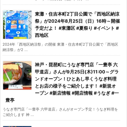
東灘・住吉本町2丁目公園で「西地区納涼
祭」が2024年8月25日（日）16時～開催
予定だよ！ #東灘区 #夏祭り #イベント #
西地区
2024年「西地区納涼祭」の開催 東灘・住吉本町2丁目公園で「西地区
納涼祭」が2 ...
神戸・琵琶町にうなぎ専門店「一豊亭 六
甲道店」さんが9月25日(木)11:00～グラ
ンドオープン！ひとあし早くうなぎ料理
とお店の様子をご紹介します！ #新規オ
ープン #新店情報 #開店情報 #うなぎ #一
豊亭
うなぎ専門店「一豊亭 六甲道店」さんがオープン予定！うなぎ料理を
ご紹介します 神 ...