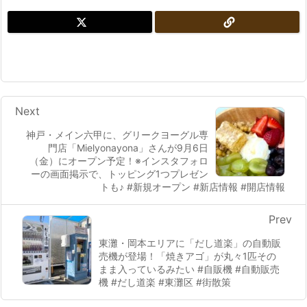
Next
神戸・メイン六甲に、グリークヨーグル専
門店「Mielyonayona」さんが9月6日
（金）にオープン予定！※インスタフォロ
ーの画面掲示で、トッピング1つプレゼン
トも♪ #新規オープン #新店情報 #開店情報
Prev
東灘・岡本エリアに「だし道楽」の自動販
売機が登場！「焼きアゴ」が丸々1匹その
まま入っているみたい #自販機 #自動販売
機 #だし道楽 #東灘区 #街散策