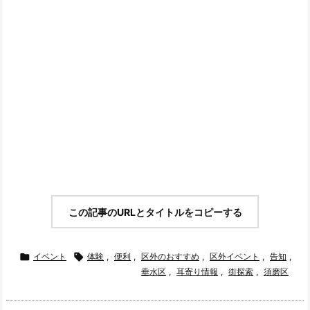
この記事のURLとタイトルをコピーする

イベント

体験
,
便利
,
区外のおすすめ
,
区外イベント
,
告知
,
垂水区
,
耳寄り情報
,
街探索
,
須磨区