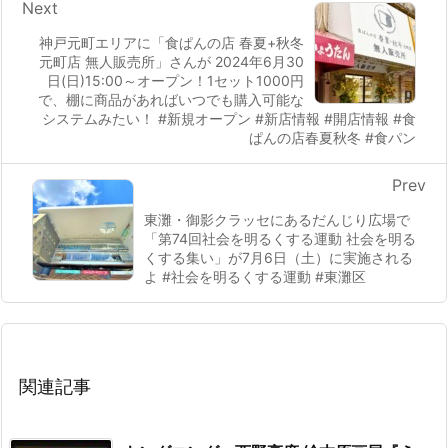
Next
神戸元町エリアに「食ぱんの店 春夏+秋冬
元町店 無人販売所」さんが 2024年6月30
日(日)15:00～オープン！1セット1000円
で、棚に商品があればいつでも購入可能な
システムみたい！ #新規オープン #新店情報 #開店情報 #食
ぱんの店春夏秋冬 #食パン
Prev
東灘・御影クラッセにあるだんじり広場で
「第74回社会を明るくする運動 社会を明る
くする集い」が7月6日（土）に実施される
よ #社会を明るくする運動 #東灘区
関連記事