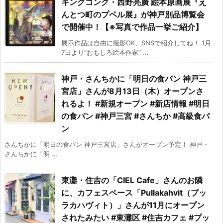
キングコング・西野亮廣 絵本原画展『え
んとつ町のプペル展』が神戸別品博覧会
で開催中！【※写真で作品一挙ご紹介】
展示作品は自由に撮影OK、SNSで紹介してね！ 1月
7日より“おもしろ絵本作家” ...
神戸・さんちかに「明日の食パン 神戸三
宮店」さんが8月13日（木）オープンさ
れるよ！ #新規オープン #新店情報 #明日
の食パン #神戸三宮 #さんちか #高級食パ
ン
さんちかに「明日の食パン 神戸三宮店」さんがオープン予定！ 神戸・
さんちかに「明 ...
東灘・住吉の「CIEL Cafe」さんのお隣
に、カフェスペース「Pullakahvit（プッ
ラカハヴィト）」さんが11月にオープン
されたみたい #東灘区 #住吉カフェ #プッ