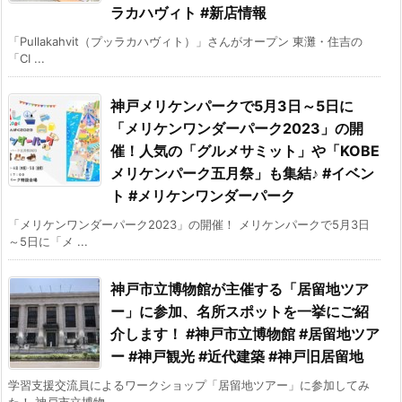
ラカハヴィト #新店情報
「Pullakahvit（プッラカハヴィト）」さんがオープン 東灘・住吉の
「CI ...
神戸メリケンパークで5月3日～5日に
「メリケンワンダーパーク2023」の開
催！人気の「グルメサミット」や「KOBE
メリケンパーク五月祭」も集結♪ #イベン
ト #メリケンワンダーパーク
「メリケンワンダーパーク2023」の開催！ メリケンパークで5月3日
～5日に「メ ...
神戸市立博物館が主催する「居留地ツア
ー」に参加、名所スポットを一挙にご紹
介します！ #神戸市立博物館 #居留地ツア
ー #神戸観光 #近代建築 #神戸旧居留地
学習支援交流員によるワークショップ「居留地ツアー」に参加してみ
た！ 神戸市立博物 ...