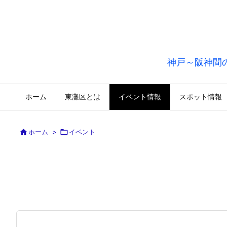
神戸～阪神間
ホーム
東灘区とは
イベント情報
スポット情報

ホーム
>

イベント