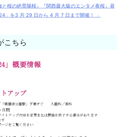
海と桜の絶景陽桜』『関西最大級のエンタメ夜桜』昼
を3 月 29 日から 4 月 7 日まで開催！ 」
要がこちら