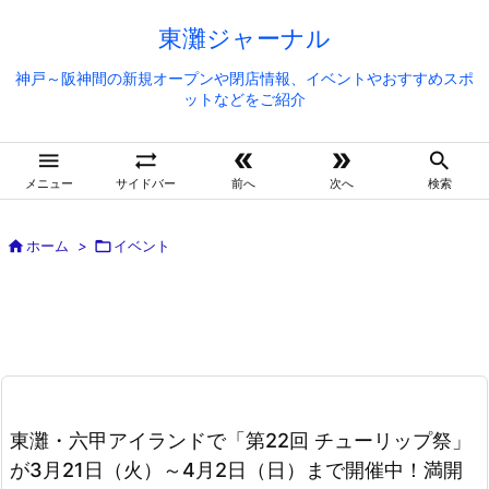
東灘ジャーナル
神戸～阪神間の新規オープンや閉店情報、イベントやおすすめスポ
ットなどをご紹介





メニュー
サイドバー
前へ
次へ
検索

ホーム
>

イベント
東灘・六甲アイランドで「第22回 チューリップ祭」
が3月21日（火）～4月2日（日）まで開催中！満開