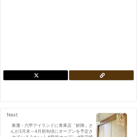
Next
東灘・六甲アイランドに青果店「鮮陣」さ
んが3月末～4月初旬頃にオープンを予定さ
れているみたい！ #新規オープン #新店情