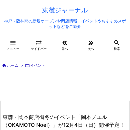
東灘ジャーナル
神戸～阪神間の新規オープンや閉店情報、イベントやおすすめスポ
ットなどをご紹介





メニュー
サイドバー
前へ
次へ
検索

ホーム
>

イベント
東灘・岡本商店街冬のイベント「岡本ノエル
（OKAMOTO Noel）」が12月4日（日）開催予定！