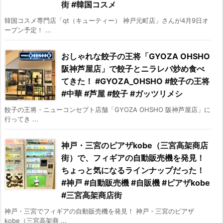
街 #韓国コスメ
韓国コスメ専門店「qt（キューティー） 神戸元町店」さんが4月9日オ
ープン予定！ ...
おしゃれな餃子の王将「GYOZA OHSHO
阪神芦屋店」で餃子とニラレバ炒め食べ
てきた！ #GYOZA_OHSHO #餃子の王将
#中華 #芦屋 #餃子 #ガッツリメシ
餃子の王将・ニューコンセプト店舗「GYOZA OHSHO 阪神芦屋店」に
行ってき ...
神戸・三宮のピアザkobe（三宮高架商店
街）で、フィギアの自動販売機を発見！
ちょっと気になるラインナップだった！
#神戸 #自動販売機 #自販機 #ピアザkobe
#三宮高架商店街
神戸・三宮でフィギアの自動販売機を発見！ 神戸・三宮のピアザ
kobe（三宮高架商 ...