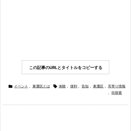
この記事のURLとタイトルをコピーする

イベント
,
東灘区とは

体験
,
便利
,
告知
,
東灘区
,
耳寄り情報
,
街探索