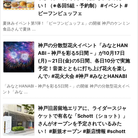
い！（※各回5組・予約制） #イベント #
ビーフンビュッフェ
夏休みイベント第1弾！「ビーフンビュッフェ」の開催 神戸のケンミン
食品さんで夏休 ...
神戸の分散型花火イベント「みなとHAN
ABI－神戸を彩る5日間－」が10月17日
(月)～21日(金)の5日間、各日10分で実施
予定！音楽とともに打ち上げ花火を楽し
んで♪ #花火大会 #神戸 #みなとHANABI
「みなとHANABI－神戸を彩る5日間－」の開催 神戸の分散型花火イベ
ント「みな ...
神戸旧居留地エリアに、ライダースジャ
ケットで有名な「Schott（ショット）」
さんがオープンを予定されているみた
い！ #新規オープン #新店情報 #schott