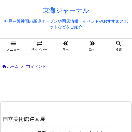
東灘ジャーナル
神戸～阪神間の新規オープンや閉店情報、イベントやおすすめスポ
ットなどをご紹介





メニュー
サイドバー
前へ
次へ
検索

ホーム
>

イベント
国立美術館巡回展