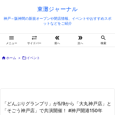
東灘ジャーナル
神戸～阪神間の新規オープンや閉店情報、イベントやおすすめスポ
ットなどをご紹介





メニュー
サイドバー
前へ
次へ
検索

ホーム
>

イベント
「どんぶりグランプリ」が5/9から「大丸神戸店」と
「そごう神戸店」で共演開催！ #神戸開港150年