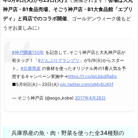
神戸店・B1食品売場、そごう神戸店・B1大食品館「エブリ
ディ」と両店でのコラボ開催
、ゴールデンウィーク後もど
うぞお楽しみに♪
#神戸開港150年
を記念して..そごう神戸店と大丸神戸店が
初タッグ！「
#どんぶりグランプリ
」が5/9(火)からスター
ト。
#兵庫県産
の食材を使ったオリジナル丼の1番人気を予
想するキャンペーン実施中→
https://t.co/lqLbbdRaEg
■5月9日(火)～23日(火)
pic.twitter.com/qMy6iJKjrf
— そごう神戸店 (@sogo_kobe)
2017年4月28日
兵庫県産の魚・肉・野菜を使った全34種類の