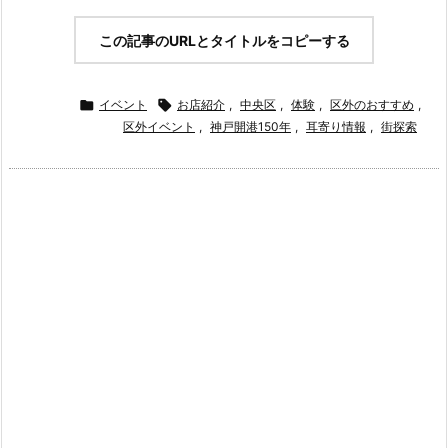
この記事のURLとタイトルをコピーする

イベント

お店紹介
,
中央区
,
体験
,
区外のおすすめ
,
区外イベント
,
神戸開港150年
,
耳寄り情報
,
街探索