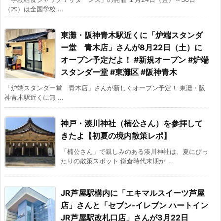
（木）は全国学校 ...
東灘・阪神青木駅近くに「炉端スタンダ
ー堂 青木店」さんが8月22日（土）に
オープン予定だよ！ #新規オープン #炉端
スタンダー堂 #東灘区 #阪神青木
「炉端スタンダー堂 青木店」さんが新しくオープン予定！ 東灘・阪
神青木駅近くに無 ...
神戸・湊川神社（楠公さん）を参拝して
きたよ【初夏の境内散策レポ】
「楠公さん」で親しみのある湊川神社は、夏にぴっ
たりの散策スポット 鎌倉時代末期か ...
JR芦屋駅構内に「エキマルスイーツ芦屋
店」さんと「セブン‐イレブン ハートイン
JR芦屋駅改札口店」さんが3月22日