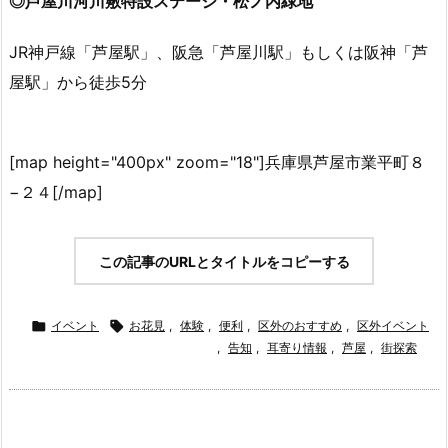
◎芦屋川河川敷特設ステージ・松ノ内緑地
JR神戸線「芦屋駅」、阪急「芦屋川駅」もしくは阪神「芦
屋駅」から徒歩5分
[map height="400px" zoom="18"]兵庫県芦屋市業平町８
−２４[/map]
この記事のURLとタイトルをコピーする

イベント

お花見
,
体験
,
便利
,
区外のおすすめ
,
区外イベント
,
告知
,
耳寄り情報
,
芦屋
,
街探索