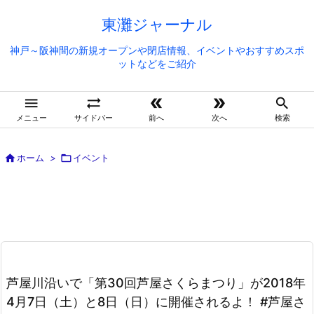
東灘ジャーナル
神戸～阪神間の新規オープンや閉店情報、イベントやおすすめスポ
ットなどをご紹介





メニュー
サイドバー
前へ
次へ
検索

ホーム
>

イベント
芦屋川沿いで「第30回芦屋さくらまつり」が2018年
4月7日（土）と8日（日）に開催されるよ！ #芦屋さ