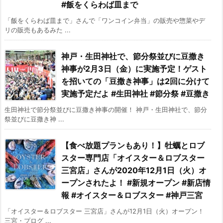
#飯をくらわば皿まで
「飯をくらわば皿まで」さんで「ワンコイン弁当」の販売や惣菜やデ
リの販売もあるみた ...
神戸・生田神社で、節分祭並びに豆撒き
神事が2月3日（金）に実施予定！ゲスト
を招いての「豆撒き神事」は2回に分けて
実施予定だよ #生田神社 #節分祭 #豆撒き
生田神社で節分祭並びに豆撒き神事の開催！ 神戸・生田神社で、節分
祭並びに豆撒き神 ...
【食べ放題プランもあり！】牡蠣とロブ
スター専門店「オイスター＆ロブスター
三宮店」さんが2020年12月1日（火）オ
ープンされたよ！ #新規オープン #新店情
報 #オイスター＆ロブスター #神戸三宮
「オイスター＆ロブスター 三宮店」さんが12月1日（火）オープン！
三宮・プログ ...